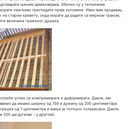
дговарати њеним димензијама. Обично су у техничким
 морате пажљиво прегледати прије куповине. Иако вам продавац
к на старом кревету, онда морате да радите са мерном траком,
ити величина траженог душека.
употребе успио се компримирати и деформирати. Дакле, ми
тавимо да имамо ширину од 159 и дужину од 200 центиметара
 грешка од 1 центиметра и мање је потпуно толерисана. Дакле,
 200 цм дугачак - у другом).