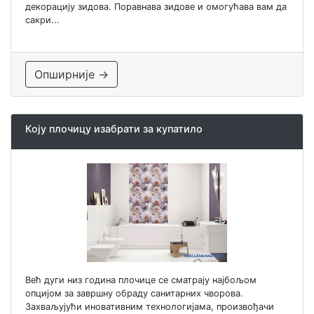
декорацију зидова. Поравнава зидове и омогућава вам да
сакри...
Опширније →
Коју плочицу изабрати за купатило
Већ дуги низ година плочице се сматрају најбољом
опцијом за завршну обраду санитарних чворова.
Захваљујући иновативним технологијама, произвођачи