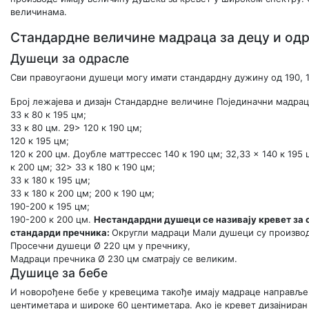
величинама.
Стандардне величине мадраца за децу и од
Душеци за одрасле
Сви правоугаони душеци могу имати стандардну дужину од 190, 1
Број лежајева и дизајн Стандардне величине Појединачни мадрац
33 к 80 к 195 цм;
33 к 80 цм. 29> 120 к 190 цм;
120 к 195 цм;
120 к 200 цм. Доубле маттрессес 140 к 190 цм; 32,33 × 140 к 195 ц
к 200 цм; 32> 33 к 180 к 190 цм;
33 к 180 к 195 цм;
33 к 180 к 200 цм; 200 к 190 цм;
190-200 к 195 цм;
190-200 к 200 цм.
Нестандардни душеци се називају кревет за о
стандарди пречника:
Округли мадраци Мали душеци су производ
Просечни душеци Ø 220 цм у пречнику,
Мадраци пречника Ø 230 цм сматрају се великим.
Душице за бебе
И новорођене бебе у кревецима такође имају мадраце направље
центиметара и широке 60 центиметара. Ако је кревет дизајниран 