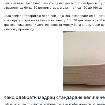
центиметара. Треба напоменути да нас данас произвођачи могу 
у распону од 60 до 80 центиметара, а дужина - од 120 до 160 це
Сада вриједи говорити о дебљини, која може варирати од 6 цент
има опругу, онда може бити и висина од 16 - 18 центиметара. Усп
крајева, неки модели дечијих кревета морају бити опремљени ду
у пасошу производа.
Како одабрати мадрац стандардне величине
Већ је јасно да приликом одабира душека треба кренути од вели