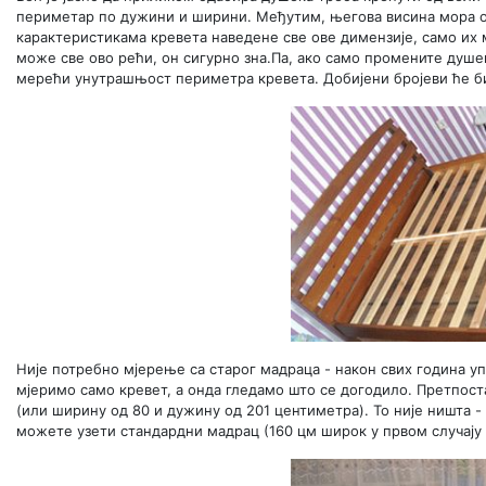
периметар по дужини и ширини. Међутим, његова висина мора о
карактеристикама кревета наведене све ове димензије, само их
може све ово рећи, он сигурно зна.Па, ако само промените душе
мерећи унутрашњост периметра кревета. Добијени бројеви ће б
Није потребно мјерење са старог мадраца - након свих година 
мјеримо само кревет, а онда гледамо што се догодило. Претпос
(или ширину од 80 и дужину од 201 центиметра). То није ништа -
можете узети стандардни мадрац (160 цм широк у првом случају и