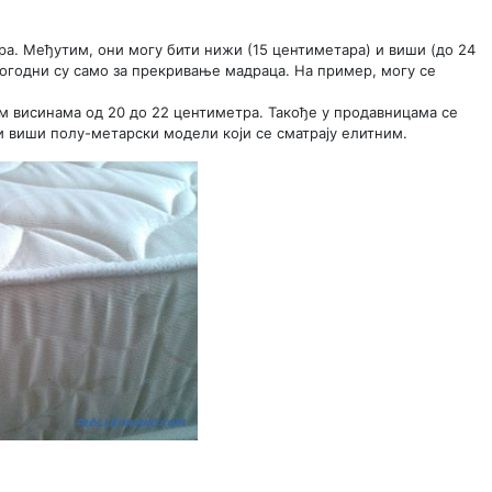
ра. Међутим, они могу бити нижи (15 центиметара) и виши (до 24
погодни су само за прекривање мадраца. На пример, могу се
м висинама од 20 до 22 центиметра. Такође у продавницама се
и виши полу-метарски модели који се сматрају елитним.