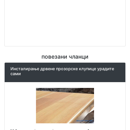
повезани чланци
Инсталирање дрвене прозорске клупице урадите
сами