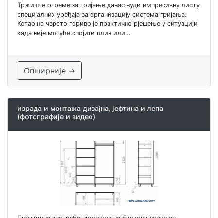
Тржиште опреме за гријање данас нуди импресивну листу
специјалних уређаја за организацију система гријања.
Котао на чврсто гориво је практично рјешење у ситуацији
када није могуће спојити плин или...
Опширније →
израда и монтажа дизајна, јефтина и лепа
(фотографије и видео)
Практична употреба простора на балкону може се