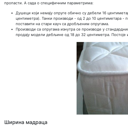
пропасти. А сада о специфичним параметрима:
Душеци који немају опруге обично су дебели 16 центимета
центиметра). Танки производи - од 2 до 10 центиметара - 
поставити на стари кауч са дробљеним опругама.
Производи са опругама изнутра се производе у стандардни
продају модели дебљине од 18 до 32 центиметра. Постоје 
Ширина мадраца