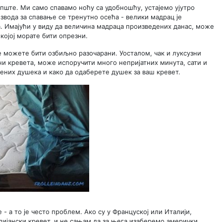
опште. Ми само спавамо ноћу са удобношћу, устајемо ујутро
звода за спавање се тренутно осећа - велики мадрац је
а. Имајући у виду да величина мадраца произведених данас, може
 којој морате бити опрезни.
 можете бити озбиљно разочарани. Уосталом, чак и луксузни
ни кревета, може испоручити много непријатних минута, сати и
дених душека и како да одаберете душек за ваш кревет.
- а то је често проблем. Ако су у Француској или Италији,
лијански кревет, и не сањам да за њега изаберемо амерички