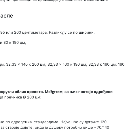
расле
95 или 200 центиметара. Разликују се по ширини:
и 80 к 190 цм;
м; 32,33 × 140 к 200 цм; 32,33 × 160 к 190 цм; 32,33 к 160 цм; 160
кругли облик кревета. Међутим, за њих постоје одређени
и пречника Ø 200 цм;
не по одређеним стандардима. Најчешће су дугачке 120
за старије дијете, онда је душеку потребно више - 70/140