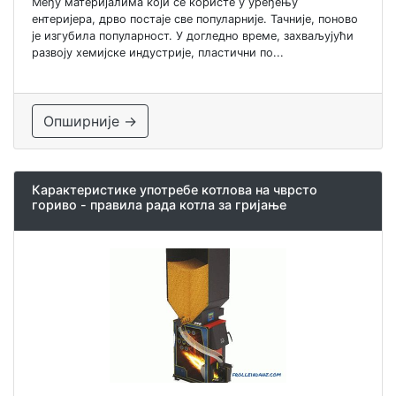
Међу материјалима који се користе у уређењу
ентеријера, дрво постаје све популарније. Тачније, поново
је изгубила популарност. У догледно време, захваљујући
развоју хемијске индустрије, пластични по...
Опширније →
Карактеристике употребе котлова на чврсто
гориво - правила рада котла за гријање