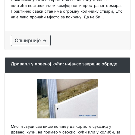
постићи постављањем комфорног и пространог ормара.
Практично сваки стан има огромну количину ствари, што
није лако пронаћи мјесто за похрану. Да не би...
Опширније →
Дривалл у дрвеној кући: нијансе завршне обраде
Многи људи све више почињу да користе сухозид у
дрвеној кући, на пример у сеоској кући или у колиби, за