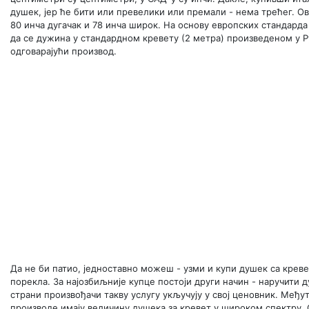
душек, јер ће бити или превелики или премали - нема трећег. О
80 инча дугачак и 78 инча широк. На основу европских стандарда
да се дужина у стандардном кревету (2 метра) произведеном у Ру
одговарајући производ.
Да не би патио, једноставно можеш - узми и купи душек са крев
порекла. За најозбиљније купце постоји други начин - наручит
страни произвођачи такву услугу укључују у свој ценовник. Међу
производе имају величину душека за кревет у широком спектру.