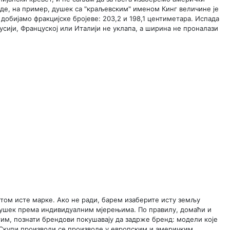
вде, на пример, душек са "краљевским" именом Кинг величине је
 добијамо фракцијске бројеве: 203,2 и 198,1 центиметара. Испада
сији, Француској или Италији не уклапа, а ширина не проналази
етом исте марке. Ако не ради, барем изаберите исту земљу
и душек према индивидуалним мјерењима. По правилу, домаћи и
тим, познати брендови покушавају да задрже бренд: модели које
 Скупи производи се производе у европским и америчким