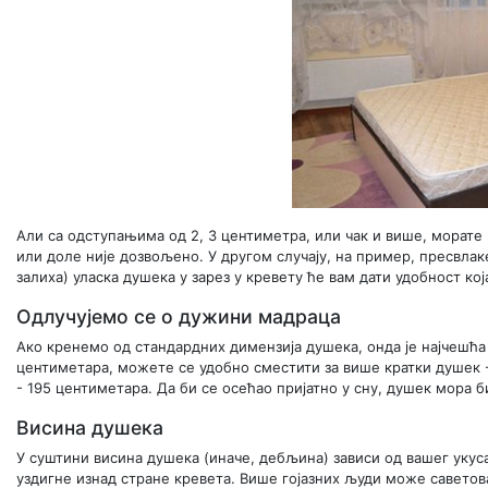
Али са одступањима од 2, 3 центиметра, или чак и више, морате
или доле није дозвољено. У другом случају, на пример, пресвлак
залиха) уласка душека у зарез у кревету ће вам дати удобност кој
Одлучујемо се о дужини мадраца
Ако кренемо од стандардних димензија душека, онда је најчешћ
центиметара, можете се удобно сместити за више кратки душек -
- 195 центиметара. Да би се осећао пријатно у сну, душек мора б
Висина душека
У суштини висина душека (иначе, дебљина) зависи од вашег укус
уздигне изнад стране кревета. Више гојазних људи може саветова