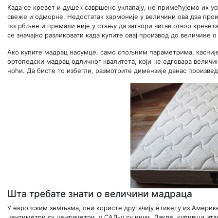
Када се кревет и душек савршено уклапају, не примећујемо их у
свеже и одморне. Недостатак хармоније у величини ова два прои
погрбљен и премали није у стању да затвори читав отвор кревет
се значајно разликовати када купите овај производ до величине о
Ако купите мадрац насумце, само спољним параметрима, касније
ортопедски мадрац одличног квалитета, који не одговара величи
ноћи. Да бисте то избегли, размотрите димензије данас произве
Шта требате знати о величини мадраца
У европским земљама, они користе другачију етикету из Америке 
центиметри су центиметри, у САД-у су инчи. Дакле, купивши ита