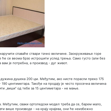
 наручити спаваће ствари тачно величине. Заокруживање горе
е ће се веома брзо истрошити услед трења. Само густо (али без
а вам је потребна, а производ - дуг живот.
а дужина душека 200 цм. Међутим, ако нисте порасли преко 175
 190 центиметара. Такође на продају је често просечна величина
ити „виши“ од тебе за 15 центиметара - не мање.
а. Међутим, сваки ортопедски модел треба да се, барем мало,
ти више производе - на крају крајева, они ће неизбежно