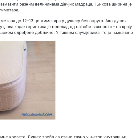
размазити разним величинама дјечјих мадраца. Њихова ширина је
нтиметара.
иметара до 12–13 центиметара у душеку без опруга. Ако душек
ут, ова карактеристика је понекад од највеће важности - на крају
шеком одређене дебљине. У таквим случајевима, то је назначено
чине кревета. Душек треба да стане тачно у његов унутрашњи