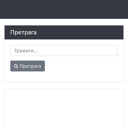
Претрага
Претрага