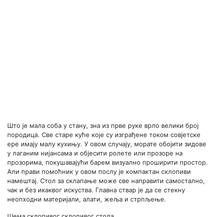
Што је мала соба у стану, зна из прве руке врло велики број
породица. Све старе куће које су изграђене током совјетске
ере имају малу кухињу. У овом случају, морате обојити зидове
у лаганим нијансама и објесити ролете или прозоре на
прозорима, покушавајући барем визуално проширити простор.
Али прави помоћник у овом послу је компактан склопиви
намештај. Стол за склапање може све направити самостално,
чак и без икаквог искуства. Главна ствар је да се стекну
неопходни материјали, алати, жеља и стрпљење.
Шема склопивог склопивог стола.