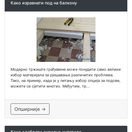
Како изравнати под на балкону
Модерно тржиште грађевине може понудити само велики
избор материјала за рјешавање различитих проблема.
Тако, на пример, када је у питању избор опција за подове,
можете се сјетити многих. Међутим, тр...
Опширније →
Како одабрати акрилно купатило