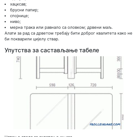
хацксав;
брусни папир;
спојнице;
ниво;
мерна трака или равнало са оловком; дрвени маљ.
Алати за рад са дрветом требају бити доброг квалитета како не
би покварили цијелу ствар.
Упутства за састављање табеле
Цртање стола за склапање књига.