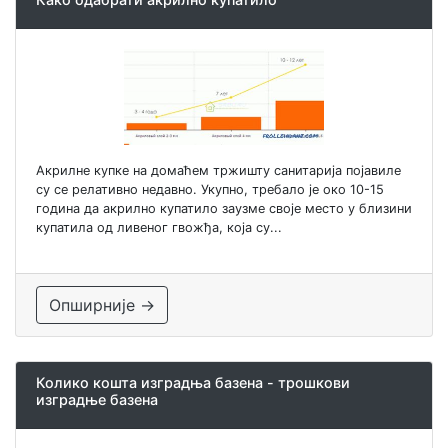
Акрилне купке на домаћем тржишту санитарија појавиле
су се релативно недавно. Укупно, требало је око 10-15
година да акрилно купатило заузме своје место у близини
купатила од ливеног гвожђа, која су...
Опширније →
Колико кошта изградња базена - трошкови
изградње базена