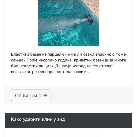
Властити базен на парцели - није ли сваки власник о томе
сањао? Прије неколико година, приватни базен је за многе
био недостижан циљ. Данас је изградња сопственог
вештачког резервоара постала сасвим...
Опширније →
Како ударити клин у зид