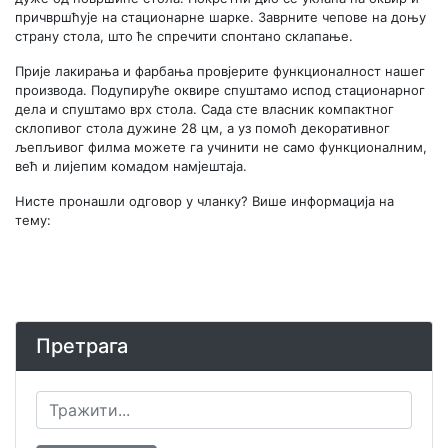
причвршћује на стационарне шарке. Заврните чепове на доњу
страну стола, што ће спречити спонтано склапање.
Прије лакирања и фарбања провјерите функционалност нашег
производа. Подупируће оквире спуштамо испод стационарног
дела и спуштамо врх стола. Сада сте власник компактног
склопивог стола дужине 28 цм, а уз помоћ декоративног
љепљивог филма можете га учинити не само функционалним,
већ и лијепим комадом намјештаја.
Нисте пронашли одговор у чланку? Више информација на
тему:
Претрага