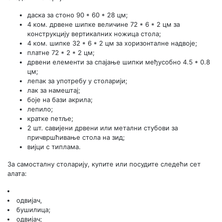
даска за стоно 90 * 60 * 28 цм;
4 ком. дрвене шипке величине 72 * 6 * 2 цм за
конструкцију вертикалних ножица стола;
4 ком. шипке 32 * 6 * 2 цм за хоризонталне надвоје;
платне 72 * 2 * 2 цм;
дрвени елементи за спајање шипки међусобно 4.5 * 0.8
цм;
лепак за употребу у столарији;
лак за намештај;
боје на бази акрила;
лепило;
кратке петље;
2 шт. савијени дрвени или метални стубови за
причвршћивање стола на зид;
вијци с типлама.
За самосталну столарију, купите или посудите следећи сет
алата:
одвијач,
бушилица;
одвијач;