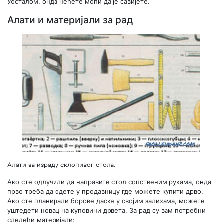
Уосталом, онда нећете моћи да је савијете.
Алати и материјали за рад
Алати за израду склопивог стола.
Ако сте одлучили да направите стол сопственим рукама, онда
прво треба да одете у продавницу где можете купити дрво.
Ако сте планирали борове даске у својим залихама, можете
уштедети новац на куповини дрвета. За рад су вам потребни
следећи материјали: