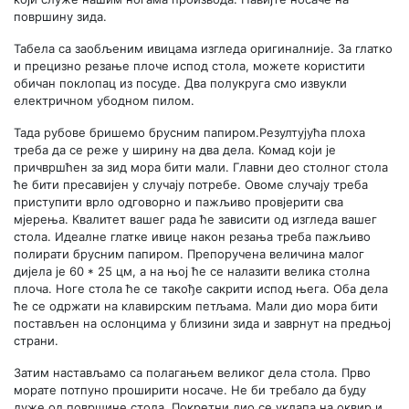
површину зида.
Табела са заобљеним ивицама изгледа оригиналније. За глатко
и прецизно резање плоче испод стола, можете користити
обичан поклопац из посуде. Два полукруга смо извукли
електричном убодном пилом.
Тада рубове бришемо брусним папиром.Резултујућа плоха
треба да се реже у ширину на два дела. Комад који је
причвршћен за зид мора бити мали. Главни део столног стола
ће бити пресавијен у случају потребе. Овоме случају треба
приступити врло одговорно и пажљиво провјерити сва
мјерења. Квалитет вашег рада ће зависити од изгледа вашег
стола. Идеалне глатке ивице након резања треба пажљиво
полирати брусним папиром. Препоручена величина малог
дијела је 60 * 25 цм, а на њој ће се налазити велика столна
плоча. Ноге стола ће се такође сакрити испод њега. Оба дела
ће се одржати на клавирским петљама. Мали дио мора бити
постављен на ослонцима у близини зида и заврнут на предњој
страни.
Затим настављамо са полагањем великог дела стола. Прво
морате потпуно проширити носаче. Не би требало да буду
дуже од површине стола. Покретни дио се уклапа на оквир и