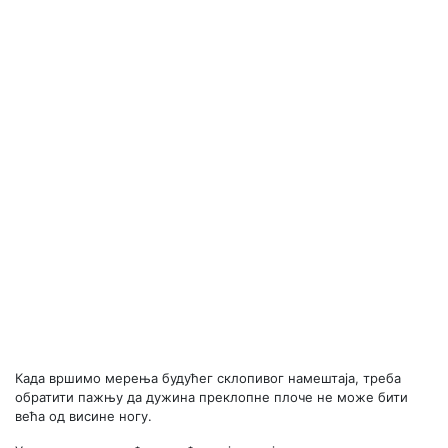
Када вршимо мерења будућег склопивог намештаја, треба
обратити пажњу да дужина преклопне плоче не може бити
већа од висине ногу.