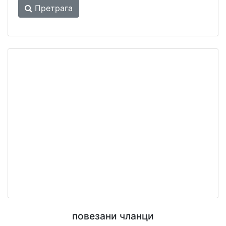
Претрага
повезани чланци