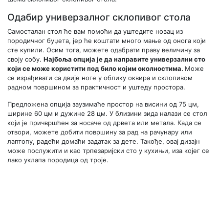
Одабир универзалног склопивог стола
Самосталан стол ће вам помоћи да уштедите новац из
породичног буџета, јер ће коштати много мање од онога који
сте купили. Осим тога, можете одабрати праву величину за
своју собу.
Најбоља опција је да направите универзални сто
који се може користити под било којим околностима.
Може
се израђивати са двије ноге у облику оквира и склопивом
радном површином за практичност и уштеду простора.
Предложена опција заузимаће простор на висини од 75 цм,
ширине 60 цм и дужине 28 цм. У близини зида налази се стол
који је причвршћен за носаче од дрвета или метала. Када се
отвори, можете добити површину за рад на рачунару или
лаптопу, радећи домаћи задатак за дете. Такође, овај дизајн
може послужити и као трпезаријски сто у кухињи, иза којег се
лако уклапа породица од троје.