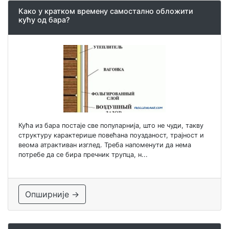
Како у кратком времену самостално обложити
кућу од бара?
Кућа из бара постаје све популарнија, што не чуди, такву
структуру карактерише повећана поузданост, трајност и
веома атрактиван изглед. Треба напоменути да нема
потребе да се бира пречник трупца, н...
Опширније →