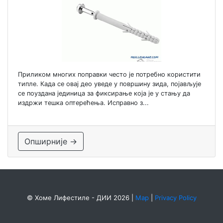
Приликом многих поправки често је потребно користити
типле. Када се овај део уведе у површину зида, појављује
се поуздана јединица за фиксирање која је у стању да
издржи тешка оптерећења. Исправно з...
Опширније →
© Хоме Лифестиле - ДИИ 2026
|
Map
|
Privacy Policy