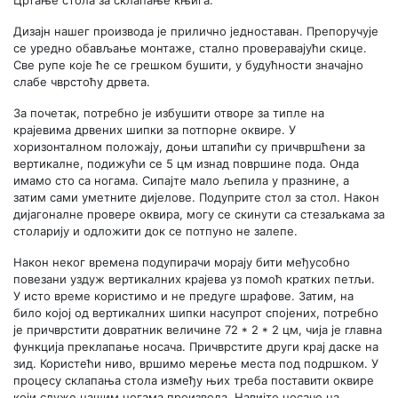
Дизајн нашег производа је прилично једноставан. Препоручује
се уредно обављање монтаже, стално проверавајући скице.
Све рупе које ће се грешком бушити, у будућности значајно
слабе чврстоћу дрвета.
За почетак, потребно је избушити отворе за типле на
крајевима дрвених шипки за потпорне оквире. У
хоризонталном положају, доњи штапићи су причвршћени за
вертикалне, подижући се 5 цм изнад површине пода. Онда
имамо сто са ногама. Сипајте мало љепила у празнине, а
затим сами уметните дијелове. Подуприте стол за стол. Након
дијагоналне провере оквира, могу се скинути са стезаљкама за
столарију и одложити док се потпуно не залепе.
Након неког времена подупирачи морају бити међусобно
повезани уздуж вертикалних крајева уз помоћ кратких петљи.
У исто време користимо и не предуге шрафове. Затим, на
било којој од вертикалних шипки насупрот спојених, потребно
је причврстити довратник величине 72 * 2 * 2 цм, чија је главна
функција преклапање носача. Причврстите други крај даске на
зид. Користећи ниво, вршимо мерење места под подршком. У
процесу склапања стола између њих треба поставити оквире
који служе нашим ногама производа. Навијте носаче на