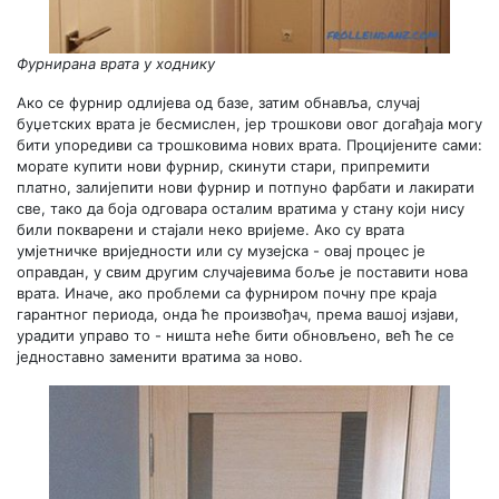
Фурнирана врата у ходнику
Ако се фурнир одлијева од базе, затим обнавља, случај
буџетских врата је бесмислен, јер трошкови овог догађаја могу
бити упоредиви са трошковима нових врата. Процијените сами:
морате купити нови фурнир, скинути стари, припремити
платно, залијепити нови фурнир и потпуно фарбати и лакирати
све, тако да боја одговара осталим вратима у стану који нису
били покварени и стајали неко вријеме. Ако су врата
умјетничке вриједности или су музејска - овај процес је
оправдан, у свим другим случајевима боље је поставити нова
врата. Иначе, ако проблеми са фурниром почну пре краја
гарантног периода, онда ће произвођач, према вашој изјави,
урадити управо то - ништа неће бити обновљено, већ ће се
једноставно заменити вратима за ново.