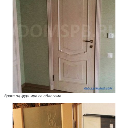
Врата од фурнира са облогама