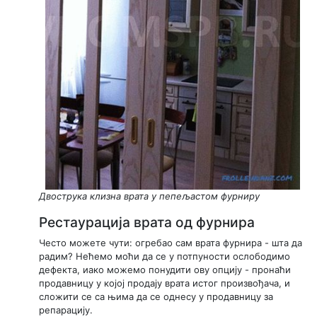
Двострука клизна врата у пепељастом фурниру
Рестаурација врата од фурнира
Често можете чути: огребао сам врата фурнира - шта да
радим? Нећемо моћи да се у потпуности ослободимо
дефекта, иако можемо понудити ову опцију - пронаћи
продавницу у којој продају врата истог произвођача, и
сложити се са њима да се однесу у продавницу за
репарацију.