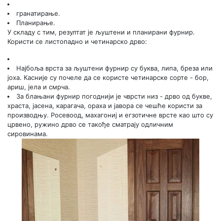
гранатирање.
Планирање.
У складу с тим, резултат је љуштени и планирани фурнир.
Користи се листопадно и четинарско дрво:
Најбоља врста за љуштени фурнир су буква, липа, бреза или
јоха. Касније су почеле да се користе четинарске сорте - бор,
ариш, јела и смрча.
За блањани фурнир погоднији је чврсти низ - дрво од букве,
храста, јасена, карагача, ораха и јавора се чешће користи за
производњу. Росевоод, махагониј и егзотичне врсте као што су
црвено, ружино дрво се такође сматрају одличним
сировинама.