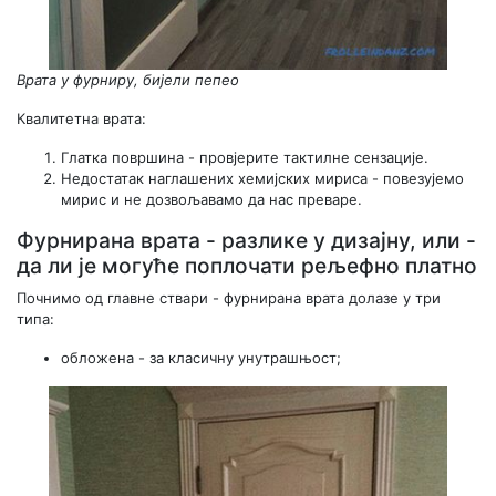
Врата у фурниру, бијели пепео
Квалитетна врата:
Глатка површина - провјерите тактилне сензације.
Недостатак наглашених хемијских мириса - повезујемо
мирис и не дозвољавамо да нас преваре.
Фурнирана врата - разлике у дизајну, или -
да ли је могуће поплочати рељефно платно
Почнимо од главне ствари - фурнирана врата долазе у три
типа:
обложена - за класичну унутрашњост;