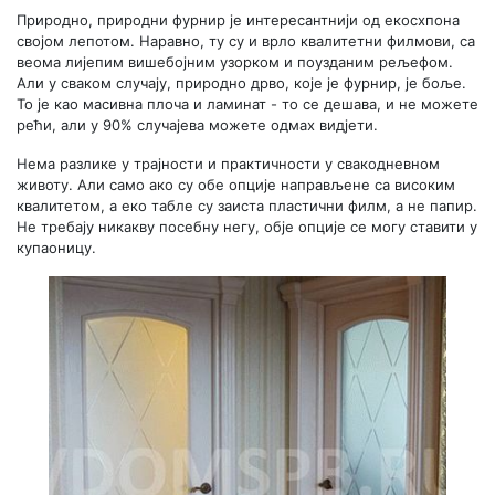
Природно, природни фурнир је интересантнији од екосхпона
својом лепотом. Наравно, ту су и врло квалитетни филмови, са
веома лијепим вишебојним узорком и поузданим рељефом.
Али у сваком случају, природно дрво, које је фурнир, је боље.
То је као масивна плоча и ламинат - то се дешава, и не можете
рећи, али у 90% случајева можете одмах видјети.
Нема разлике у трајности и практичности у свакодневном
животу. Али само ако су обе опције направљене са високим
квалитетом, а еко табле су заиста пластични филм, а не папир.
Не требају никакву посебну негу, обје опције се могу ставити у
купаоницу.