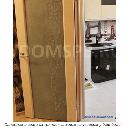
Одлепљена врата са триплек стаклом са узорком у боји белог