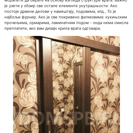
мораћете да бирате на основу изгледа структуре врата. Важно
је узети у обзир све остале елементе унутрашњости. Ако
постоје дрвени делови у намештају, подовима, итд., То је
најбољи фурнир. Ако је све покривено филмовима: кухињским
прочељима, ормарима, ламинатним подом - онда нема смисла
преплатити, ако вам дизајн крила врата одговара.