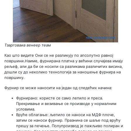
Тзарговаиа венеер теам
Као што видите Они се не разликују по апсолутно равној
површини.Наиме, фурнирана платна у већини случајева имају
рељеф, али да би се носили са разликама различитих висина,
дошли су до неколико технологија за наношење фурнира на
површину.
Фурнир се може наносити на један од следећих начина:
Фурнирано: користе се само лепило и преса.
Прекривање и везивање се производе у нормалним
условима.
Вруће облагање: љепило се наноси на МДФ плоче,
затим се наноси фурнир. Празнина се шаље под врућу
прешу за печење. Полупроизвод је пажљиво полиран и