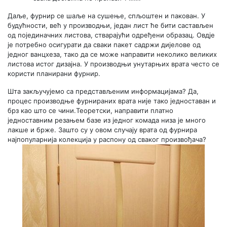
Даље, фурнир се шаље на сушење, спљоштен и пакован. У
будућности, већ у производњи, један лист ће бити састављен
од појединачних листова, стварајући одређени образац. Овдје
је потребно осигурати да сваки пакет садржи дијелове од
једног ванцхеза, тако да се може направити неколико великих
листова истог дизајна. У производњи унутарњих врата често се
користи планирани фурнир.
Шта закључујемо са представљеним информацијама? Да,
процес производње фурнираних врата није тако једноставан и
брз као што се чини.Теоретски, направити платно
једноставним резањем базе из једног комада низа је много
лакше и брже. Зашто су у овом случају врата од фурнира
најпопуларнија колекција у распону од сваког произвођача?