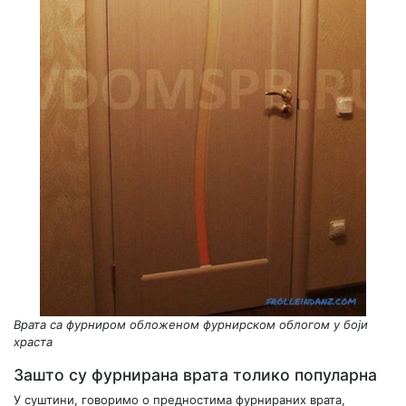
Врата са фурниром обложеном фурнирском облогом у боји
храста
Зашто су фурнирана врата толико популарна
У суштини, говоримо о предностима фурнираних врата,