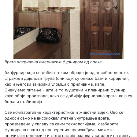
Врата покривена америчким фурниром од ораха
б> фурнир који се добија током обраде је од посебне лепоте.
стражњи дијелови трупа (они који су ближе бази и коријени),
као и његови зачарани уломци с приливима, капе.
Очекујемо питање - шта је то љуштени и планирани фурнир,
како обоје производе, како се добијају фурнирана врата, која су
боља и стабилнија
Све компаративне карактеристике и животни вијек, Ово се
односи само на висококвалитетна унутрашња врата,
произведена у складу са свим технологијама. Изаберите
фурнирана врата од проверених произвођача, можете
прочитати рецензије и фотографије радова у каталогу на линку.