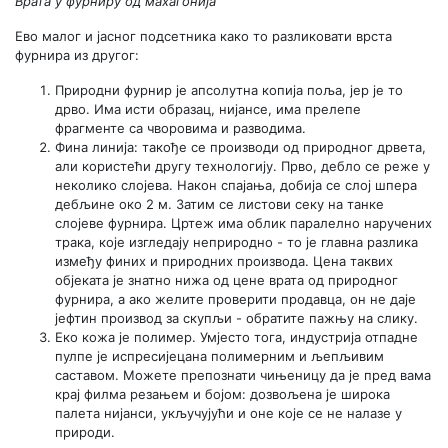
Врата у фурниру од махагонија
Ево малог и јасног подсетника како то разликовати врста
фурнира из другог:
Природни фурнир је апсолутна копија поља, јер је то
дрво. Има исти образац, нијансе, има прелепе
фрагменте са чворовима и разводима.
Фина линија: такође се производи од природног дрвета,
али користећи другу технологију. Прво, дебло се реже у
неколико слојева. Након спајања, добија се слој шпера
дебљине око 2 м. Затим се листови секу на танке
слојеве фурнира. Цртеж има облик паралелно наручених
трака, које изгледају неприродно - то је главна разлика
између финих и природних производа. Цена таквих
објеката је знатно нижа од цене врата од природног
фурнира, а ако желите проверити продавца, он не даје
јефтин производ за скупљи - обратите пажњу на слику.
Еко кожа је полимер. Умјесто тога, индустрија отпадне
пулпе је испресијецана полимерним и љепљивим
саставом. Можете препознати чињеницу да је пред вама
крај филма резањем и бојом: дозвољена је широка
палета нијанси, укључујући и оне које се не налазе у
природи.