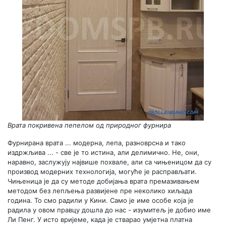
Врата покривена пепелом од природног фурнира
Фурнирана врата ... модерна, лепа, разноврсна и тако
издржљива ... - све је то истина, али делимично. Не, они,
наравно, заслужују највише похвале, али са чињеницом да су
производ модерних технологија, могуће је расправљати.
Чињеница је да су методе добијања врата премазивањем
методом без лепљења развијене пре неколико хиљада
година. То смо радили у Кини. Само је име особе која је
радила у овом правцу дошла до нас - изумитељ је добио име
Ли Пенг. У исто вријеме, када је стварао умјетна платна