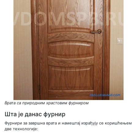
Врата са природним храстовим фурниром
Шта је данас фурнир
Фурнири за завршна врата и намештај израђују се коришћењем
две технологије: