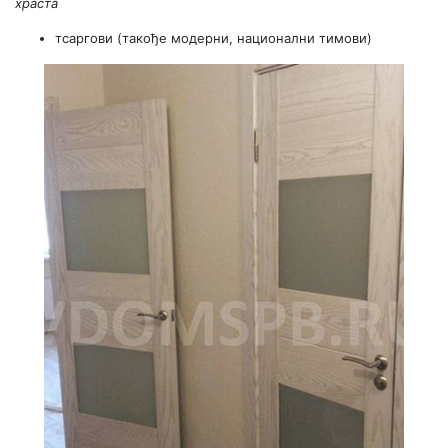
храста
тсаргови (такође модерни, национални тимови)