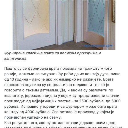
Фурнирана класична врата са великим прозорима и
капителима
Пошто су се фурнирана врата појавила на тржишту много
раније, можемо са сигурношћу рећи да их коштају дуго, више
од 10 година - лако је ако их намјерно не разбијете. Врата
екосхпона појавила су се релативно недавно и тешко је
говорити о таквим датумима. Да, и веома су различити по
квалитету, јерраспон цијена у којем су представљени слични
производи: од најјефтинијих платна - за 2500 рубаља, до 6000
рубаља. Исправно упоредити са фурниром може бити врата
коштају од 4000 рубаља. Све остало је производ у којем је
произвођач уштедио на свему.
Као резултат тога, ако су остале ствари једнаке, осим цене,