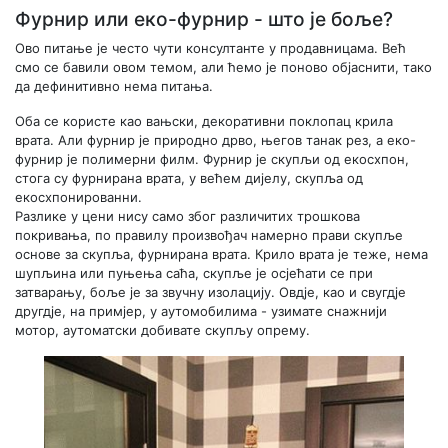
Фурнир или еко-фурнир - што је боље?
Ово питање је често чути консултанте у продавницама. Већ
смо се бавили овом темом, али ћемо је поново објаснити, тако
да дефинитивно нема питања.
Оба се користе као вањски, декоративни поклопац крила
врата. Али фурнир је природно дрво, његов танак рез, а еко-
фурнир је полимерни филм. Фурнир је скупљи од екосхпон,
стога су фурнирана врата, у већем дијелу, скупља од
екосхпонированни.
Разлике у цени нису само због различитих трошкова
покривања, по правилу произвођач намерно прави скупље
основе за скупља, фурнирана врата. Крило врата је теже, нема
шупљина или пуњења саћа, скупље је осјећати се при
затварању, боље је за звучну изолацију. Овдје, као и свугдје
другдје, на примјер, у аутомобилима - узимате снажнији
мотор, аутоматски добивате скупљу опрему.