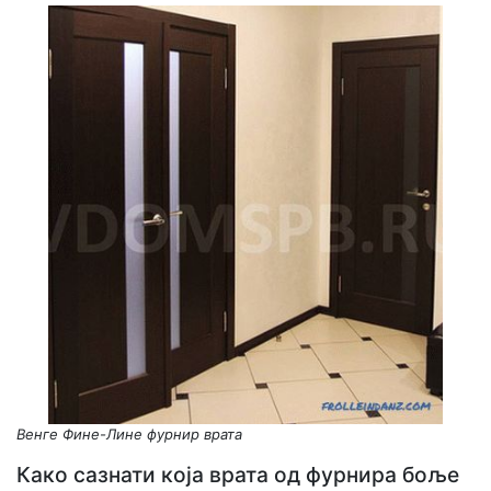
Венге Фине-Лине фурнир врата
Како сазнати која врата од фурнира боље