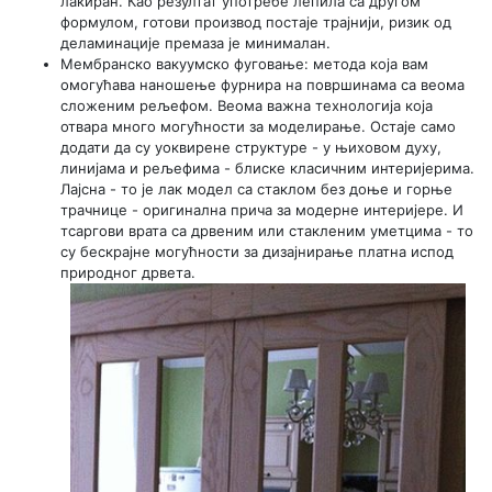
лакиран. Као резултат употребе лепила са другом
формулом, готови производ постаје трајнији, ризик од
деламинације премаза је минималан.
Мембранско вакуумско фуговање: метода која вам
омогућава наношење фурнира на површинама са веома
сложеним рељефом. Веома важна технологија која
отвара много могућности за моделирање. Остаје само
додати да су уоквирене структуре - у њиховом духу,
линијама и рељефима - блиске класичним интеријерима.
Лајсна - то је лак модел са стаклом без доње и горње
трачнице - оригинална прича за модерне интеријере. И
тсаргови врата са дрвеним или стакленим уметцима - то
су бескрајне могућности за дизајнирање платна испод
природног дрвета.