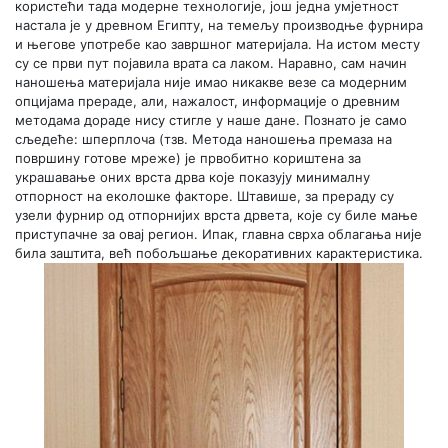
користећи тада модерне технологије, још једна умјетност
настала је у древном Египту, на темељу производње фурнира
и његове употребе као завршног материјала. На истом месту
су се први пут појавила врата са лаком. Наравно, сам начин
наношења материјала није имао никакве везе са модерним
опцијама прераде, али, нажалост, информације о древним
методама дораде нису стигле у наше дане. Познато је само
сљедеће: шперплоча (тзв. Метода наношења премаза на
површину готове мреже) је првобитно кориштена за
украшавање оних врста дрва које показују минималну
отпорност на еколошке факторе. Штавише, за прераду су
узели фурнир од отпорнијих врста дрвета, које су биле мање
приступачне за овај регион. Ипак, главна сврха облагања није
била заштита, већ побољшање декоративних карактеристика.