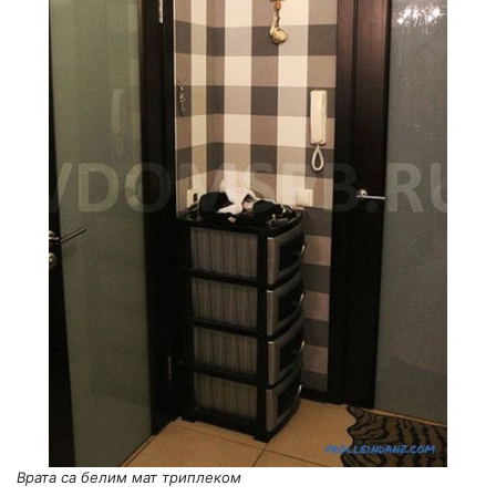
Врата са белим мат триплеком