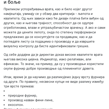
и боље
Приликом успоређивања врата, као и било којег другог
намјештаја, узимају се у обзир два критерија - љепота и
квалитета. Од њих зависи како ће дизајн платна бити виђен од
других, као и његова трајност, способност да се одупре
огреботинама, влази и ултраљубичастом зрачењу. А ако и сами
можете да цените лепоту, онда по степену перформанси
предлажемо да се консултујете са продавцем, као и да
погледате листу са подацима о производу и да извршите
визуелну контролу да бисте идентификовали грешке.
Од себе додајем да је директан доказ високе квалитете врата
његова висока цијена. Индикатор, иако релативан, али
ефикасан. То значи, на пример, да су у производњи користили
скупи фурнир добре производње од племенитог дрвета.
Ипак, време је да научимо да разликујемо једну врсту фурнира
од друге. По правилу, несвесни купци не виде разлику између
три врсте премаза:
природни фурнир,
производ назван фини-лине,
екосхпон.