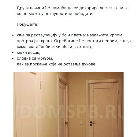
Други начини ће помоћи да се декорира дефект, али га
се не може у потпуности ослободити.
Покушајте:
уље за рестаурацију у боји платна: навлажите крпом,
протрљајте врата. Огреботине ће постати непримјетне, а
сама врата ће бити чишћа и свјетлија,
меки восак,
оловка са мрљом,
лак за прскање која не оставља духове.