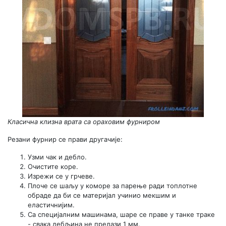
Класична клизна врата са ораховим фурниром
Резани фурнир се прави другачије:
Узми чак и дебло.
Очистите коре.
Изрежи се у грчеве.
Плоче се шаљу у коморе за парење ради топлотне
обраде да би се материјал учинио мекшим и
еластичнијим.
Са специјалним машинама, шаре се праве у танке траке
- свака дебљина не прелази 1 мм.