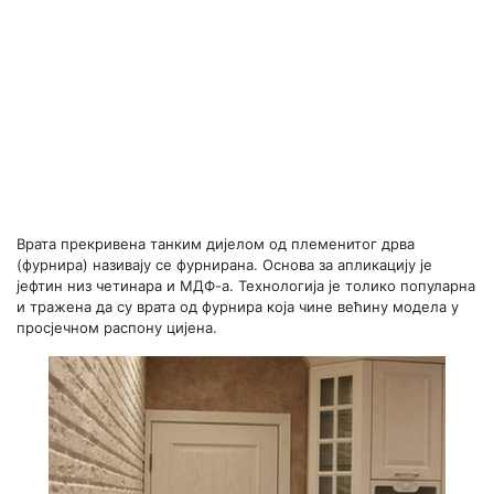
Врата прекривена танким дијелом од племенитог дрва
(фурнира) називају се фурнирана. Основа за апликацију је
јефтин низ четинара и МДФ-а. Технологија је толико популарна
и тражена да су врата од фурнира која чине већину модела у
просјечном распону цијена.