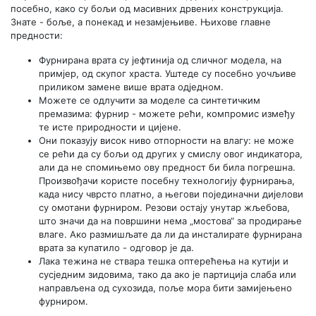
посебно, како су бољи од масивних дрвених конструкција.
Знате - боље, а понекад и незамјењиве. Њихове главне
предности:
Фурнирана врата су јефтинија од сличног модела, на
примјер, од скупог храста. Уштеде су посебно уочљиве
приликом замене више врата одједном.
Можете се одлучити за моделе са синтетичким
премазима: фурнир - можете рећи, компромис између
те исте природности и цијене.
Они показују висок ниво отпорности на влагу: не може
се рећи да су бољи од других у смислу овог индикатора,
али да не спомињемо ову предност би била погрешна.
Произвођачи користе посебну технологију фурнирања,
када нису чврсто платно, а његови појединачни дијелови
су омотани фурниром. Резови остају унутар жљебова,
што значи да на површини нема „мостова“ за продирање
влаге. Ако размишљате да ли да инсталирате фурнирана
врата за купатило - одговор је да.
Лака тежина не ствара тешка оптерећења на кутији и
сусједним зидовима, тако да ако је партиција слаба или
направљена од сухозида, поље мора бити замијењено
фурниром.