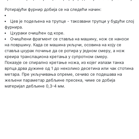
Ротирајући фурнир добија се на следећи начин:
Цев је подељена на трупце - такозвани трупци у будући слој
фурнира.
Цхураки очишћен од коре.
Очишћени фрагмент се ставља на машину, нож се наноси
на површину. Када се машина укључи, осовина на коју се
ставља цхурак почиње да се ротира у једном смеру, а нож
креира транслациона кретања у супротном смеру.
Показује се спирално кретање ножа, из којег излази танка
врпца дрва дужине од 1 до неколико десетина или чак стотина
метара. Пре укључивања опреме, сечиво се подешава на
жељени параметар дебљине пресека, чиме се добија
материјал дебљине 0,3-4 мм.