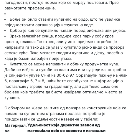
погодности, постоје норме које се морају поштовати. Прво
размотрите преференције.
Боље би било ставити купатило на брдо, што ће увелике
поједноставити организацију испуштања воде.
Добро је кад се купатило налази поред рибњака или ријеке.
Зрака залазећег сунца, продире кроз парну собу кроз
прозор, олакшат ће стрес, али у исто вријеме потребно је
направити га тако да се улаз у купатило јасно види са прозора
сеоске куће. Тако можете гледати купатило и дјецу, посебно
када је базен изграђен прије улаза.
Купатило се може направити у облику продужетка куће.
Да би се избјегли сукоби са властима или сусједима, потребно
је слиједити упуте СНиП-а 30-02-97. Обраћајући пажњу на члан
6, параграфе 6, 7 и 8, наћи ћете свеобухватне информације о
постављању зграде на градилишту, али дат ћемо само оне
бројеве које требате да бисте изабрали оптимално мјесто за
купање.
С обзиром на мјере заштите од пожара за конструкције које се
налазе на супротним странама пролаза, потребно је
придржавати се удаљености наведене у табели:
Удаљеност која директно зависи од
Материјал,
материјала који се користи у изградњи
од