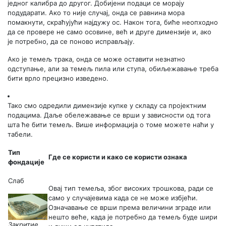
једног калибра до другог. Добијени подаци се морају
подударати. Ако то није случај, онда се равнина мора
помакнути, скраћујући најдужу ос. Након тога, биће неопходно
да се провере не само осовине, већ и друге димензије и, ако
је потребно, да се поново исправљају.
Ако је темељ трака, онда се може оставити незнатно
одступање, али за темељ пила или ступа, обиљежавање треба
бити врло прецизно изведено.
Тако смо одредили димензије купке у складу са пројектним
подацима. Даље обележавање се врши у зависности од тога
шта ће бити темељ. Више информација о томе можете наћи у
табели.
Тип
Где се користи и како се користи ознака
фондације
Слаб
Овај тип темеља, због високих трошкова, ради се
само у случајевима када се не може избјећи.
Означавање се врши према величини зграде или
нешто веће, када је потребно да темељ буде шири
Закритие