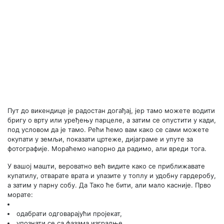
Пут до викендице је радостан догађај, јер тамо можете водити
бригу о врту или уређењу парцеле, а затим се опустити у кади,
под условом да је тамо. Рећи ћемо вам како се сами можете
окупати у земљи, показати цртеже, дијаграме и упуте за
фотографије. Мораћемо напорно да радимо, али вреди тога.
У вашој машти, вероватно већ видите како се приближавате
купатилу, отварате врата и улазите у топлу и удобну гардеробу,
а затим у парну собу. Да Тако ће бити, али мало касније. Прво
морате:
одабрати одговарајући пројекат,
упознати се са фазама изградње,