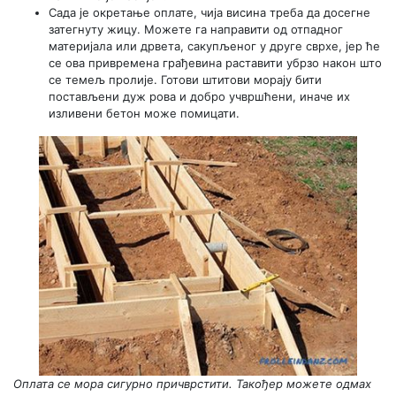
Сада је окретање оплате, чија висина треба да досегне
затегнуту жицу. Можете га направити од отпадног
материјала или дрвета, сакупљеног у друге сврхе, јер ће
се ова привремена грађевина раставити убрзо након што
се темељ пролије. Готови штитови морају бити
постављени дуж рова и добро учвршћени, иначе их
изливени бетон може помицати.
Оплата се мора сигурно причврстити. Такођер можете одмах