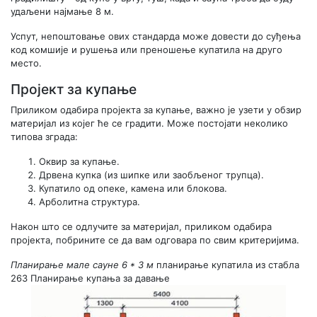
удаљени најмање 8 м.
Успут, непоштовање ових стандарда може довести до суђења
код комшије и рушења или преношење купатила на друго
место.
Пројект за купање
Приликом одабира пројекта за купање, важно је узети у обзир
материјал из којег ће се градити. Може постојати неколико
типова зграда:
Оквир за купање.
Дрвена купка (из шипке или заобљеног трупца).
Купатило од опеке, камена или блокова.
Арболитна структура.
Након што се одлучите за материјал, приликом одабира
пројекта, побрините се да вам одговара по свим критеријима.
Планирање мале сауне 6 * 3 м
планирање купатила из стабла
263
Планирање купања за давање