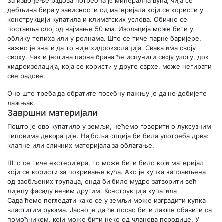
За извођење радова потребна је минерална вуна, чија се
дебљина бира у зависности од материјала који се користи у
конструкцији купатила и климатских услова. Обично се
поставља слој од најмање 50 мм. Изолација може бити у
облику тепиха или у ролнама. Што се тиче парне баријере,
важно је знати да то није хидроизолација. Свака има своју
сврху. Чак и јефтина парна брана ће испунити своју улогу, док
хидроизолација, која се користи у друге сврхе, може негирати
све радове.
Оно што треба да обратите посебну пажњу је да не добијете
лажњак.
Завршни материјали
Пошто је ово купатило у земљи, нећемо говорити о луксузним
типовима декорације. Најбоља опција би била употреба дрва:
клапне или сличних материјала за облагање.
Што се тиче екстеријера, то може бити било који материјал
који се користи за покривање кућа. Ако је купка направљена
од заобљених трупаца, онда би било мудро затворити већ
лијепу фасаду нечим другим. Конструкција купатила
Сада ћемо погледати како се у земљи може изградити купка
властитим рукама. Јасно је да ће посао бити лакше обавити са
помоћником, који може бити неко од чланова породице. У