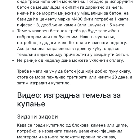
онда трака неће бити монолитна. Погодно је испоручити
бетон са мешалицом и сипати га директно из њега,
иначе ће се морати мијесити у мјешалици за бетон, на
бази да ће цементу марке М400 бити потребна 1 канта,
пијесак - 3, дробљени камен (или шљунак) - 5 канте.
Темељ изливен бетоном треба да буде запечаћен
вибратором или пробушеним. Након скупљања,
потребно је додати мало бетона и изравнати подлогу.
Ако је основа направљена за дрвену кућу, онда се
темељни вијци морају причврстити у замрзнути бетон.
Не раније од недељу дана можете уклонити оплату.
Треба имати на уму да бетон још није добио пуну снагу,
стога се мора пажљиво третирати или чекати 28 дана, а
затим изградити купатило.
Видео: изградња темеља за
купање
Зидани зидови
Када се гради купатило од блокова, камена или цигле,
потребно је изравнати темељ цементно-пјешчаним
малтером и на њега положити кровни покривач,