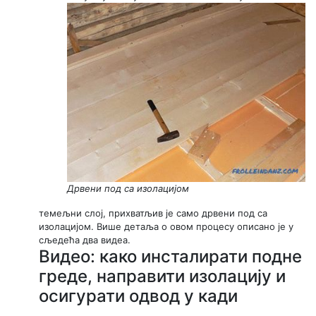
Дрвени под са изолацијом
темељни слој, прихватљив је само дрвени под са
изолацијом. Више детаља о овом процесу описано је у
сљедећа два видеа.
Видео: како инсталирати подне
греде, направити изолацију и
осигурати одвод у кади