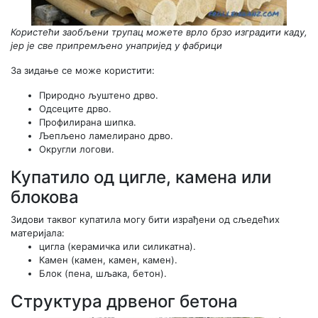
Користећи заобљени трупац можете врло брзо изградити каду,
јер је све припремљено унапријед у фабрици
За зидање се може користити:
Природно љуштено дрво.
Одсеците дрво.
Профилирана шипка.
Љепљено ламелирано дрво.
Округли логови.
Купатило од цигле, камена или
блокова
Зидови таквог купатила могу бити израђени од сљедећих
материјала:
цигла (керамичка или силикатна).
Камен (камен, камен, камен).
Блок (пена, шљака, бетон).
Структура дрвеног бетона