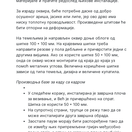
материјале и пратите редослед њихове инсталације.
За израду оквира, биће потребне даске од добро
осушеног ариша, јасике или липе, јер ово дрво има
ниску топлотну проводљивост. Произведени штитови ће
бити отпорни на деформације.
На темељима је направљен оквир доње облоге од
шипке 100 * 100 мм. На крајевима шипки треба
направити резове у пола дебљине и причврстити једни с
другима вијцима. Ако се користе шипке 50 * 100 мм,
онда се оквир може монтирати од краја до краја уз
помоћ металних углова. Величина коришћене шипке
зависи од типа темеља, дизајна и величине купатила.
Производња базе за каду са кадром
У следећем кораку, инсталирана је завршна плоча
за везивање, и Већ је причвршћено на спрат.
Шипка се користи 50 * 100 мм.
На супротној страни, трупци се режу тако да се
може инсталирати друга завршна обрада.
Заостале паузе морају бити распоређене тако да
се између њих припремљени гријач међусобно