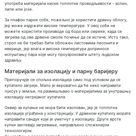
употреба материјала ниске топлотне проводљивости - аспен,
липе или јохе.
За плафон парне собе, пожељно је користити дрвену облогу,
јер може издржати високе температуре. У овој соби не
можете користити производе од бора или смреке, када се
загрева од ове дрвене смоле почиње да се истиче. Исто тако,
строп не би требао бити обложен листовима лесонита и
иверице, јер влага и висока температура доприносе
испуштању пара које могу проузроковати штету људском
здрављу.
Материјали за изолацију и парну баријеру
Препоручује се спољна изолација само под условом да се
купатило загреје. Мало је вероватно да ће неко направити
луксуз у земљи, па размишљамо о материјалима за унутрашњу
изолацију негрејаног купатила.
Оквир за купање не мора бити изолован, јер је топлотна
изолација уграђена у конструкцију. У дрвеном купатилу морате
направити сандук који је уметнут у изолацију. Друге врсте
купки захтевају загревање, направљено сложенијом
технологијом.