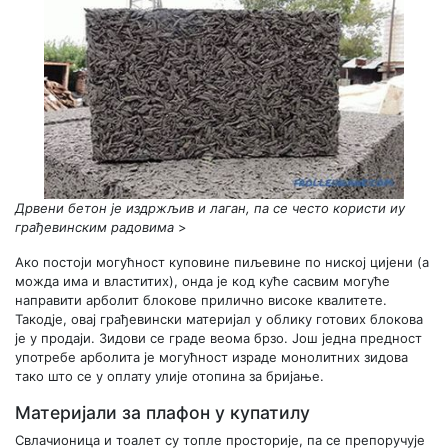
Дрвени бетон је издржљив и лаган, па се често користи иу
грађевинским радовима
>
Ако постоји могућност куповине пиљевине по ниској цијени (а
можда има и властитих), онда је код куће сасвим могуће
направити арболит блокове прилично високе квалитете.
Такодје, овај грађевински материјал у облику готових блокова
је у продаји. Зидови се граде веома брзо. Још једна предност
употребе арболита је могућност израде монолитних зидова
тако што се у оплату улије отопина за бријање.
Материјали за плафон у купатилу
Свлачионица и тоалет су топле просторије, па се препоручује