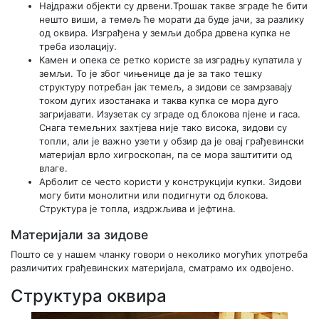
Најдражи објекти су дрвени.Трошак такве зграде ће бити
нешто виши, а темељ ће морати да буде јачи, за разлику
од оквира. Изграђена у земљи добра дрвена купка не
треба изолацију.
Камен и опека се ретко користе за изградњу купатила у
земљи. То је због чињенице да је за тако тешку
структуру потребан јак темељ, а зидови се замрзавају
током дугих изостанака и таква купка се мора дуго
загријавати. Изузетак су зграде од блокова пјене и гаса.
Снага темељних захтјева није тако висока, зидови су
топли, али је важно узети у обзир да је овај грађевински
материјал врло хигроскопан, па се мора заштитити од
влаге.
Арболит се често користи у конструкцији купки. Зидови
могу бити монолитни или подигнути од блокова.
Структура је топла, издржљива и јефтина.
Материјали за зидове
Пошто се у нашем чланку говори о неколико могућих употреба
различитих грађевинских материјала, сматрамо их одвојено.
Структура оквира