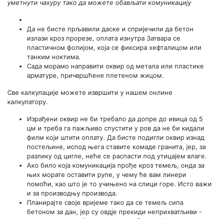
уметнути чахуру тако да можете обављати комуникацију
Да не бисте прљавили даске и спријечили да бетон
излази кроз прорезе, оплата изнутра Затвара се
пластичном фолијом, која се фиксира хефталицом или
танким ноктима.
Сада морамо направити оквир од метала или пластике
арматуре, причвршћене плетеном жицом.
Све калкулације можете извршити у нашем онлине
калкулатору.
Израђени оквир не би требало да допре до ивица од 5
цм и треба га пажљиво спустити у ров да не би кидали
филм који штити оплату. Да бисте подигли оквир изнад
постељине, испод њега ставите комаде гранита, јер, за
разлику од цигле, неће се распасти под утицајем влаге.
Ако било која комуникација прође кроз темељ, онда за
њих морате оставити рупе, у чему ће вам линери
помоћи, као што је то учињено на слици горе. Исто важи
и за производњу производа.
Планирајте своје вријеме тако да се темељ сипа
бетоном за дан, јер су овдје прекиди неприхватљиви -