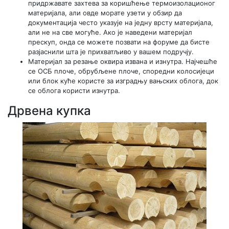
придржавате захтева за коришћење термоизолационог
материјала, али овде морате узети у обзир да
документација често указује на једну врсту материјала,
али не на све могуће. Ако је наведени материјал
прескуп, онда се можете позвати на форуме да бисте
разјаснили шта је прихватљиво у вашем подручју.
Материјал за резање оквира извана и изнутра. Најчешће
се ОСБ плоче, обрубљене плоче, споредни колосијеци
или блок куће користе за изградњу вањских облога, док
се облога користи изнутра.
Дрвена купка