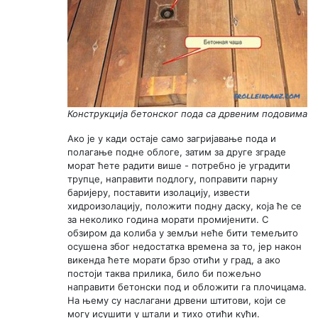
Конструкција бетонског пода са дрвеним подовима
Ако је у кади остаје само загријавање пода и
полагање подне облоге, затим за друге зграде
морат ћете радити више - потребно је уградити
трупце, направити подлогу, поправити парну
баријеру, поставити изолацију, извести
хидроизолацију, положити подну даску, која ће се
за неколико година морати промијенити. С
обзиром да колиба у земљи неће бити темељито
осушена због недостатка времена за то, јер након
викенда ћете морати брзо отићи у град, а ако
постоји таква прилика, било би пожељно
направити бетонски под и обложити га плочицама.
На њему су наслагани дрвени штитови, који се
могу исушити у штали и тихо отићи кући.