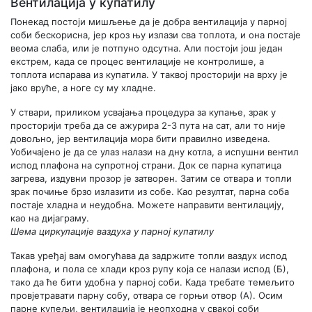
Вентилација у купатилу
Понекад постоји мишљење да је добра вентилација у парној
соби бескорисна, јер кроз њу излази сва топлота, и она постаје
веома слаба, или је потпуно одсутна. Али постоји још један
екстрем, када се процес вентилације не контролише, а
топлота испарава из купатила. У таквој просторији на врху је
јако вруће, а ноге су му хладне.
У ствари, приликом усвајања процедура за купање, зрак у
просторији треба да се ажурира 2-3 пута на сат, али то није
довољно, јер вентилација мора бити правилно изведена.
Уобичајено је да се улаз налази на дну котла, а испушни вентил
испод плафона на супротној страни. Док се парна купатица
загрева, издувни прозор је затворен. Затим се отвара и топли
зрак почиње брзо излазити из собе. Као резултат, парна соба
постаје хладна и неудобна. Можете направити вентилацију,
као на дијаграму.
Шема циркулације ваздуха у парној купатилу
Такав уређај вам омогућава да задржите топли ваздух испод
плафона, и пола се хлади кроз рупу која се налази испод (Б),
тако да ће бити удобна у парној соби. Када требате темељито
провјетравати парну собу, отвара се горњи отвор (А). Осим
парне купељи, вентилација је неопходна у свакој соби