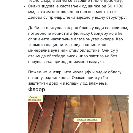
тесно спаја, а затим се завршне плоче прибијају.
Оквир зидова је састављен од шипке од 50 * 100
мм, а затим постављен на његово место, сви
делови су причвршћени заједно у једну структуру.
Да би се осигурала парна брана у кади са оквиром,
потребно је користити филмску баријеру која ће
спријечити накупљање влаге унутар оквира. Као
термоизолациони материјал користи се
минерална вуна или стаклопластика. Они су у
стању да обезбеде висок ниво заптивања без
нарушавања природне измене ваздуха.
Пожељно је извршити изолацију и зидну облогу
након уградње крова. Овакав приступ ће
заштитити дрво и изолацију од влажења.
Флоор