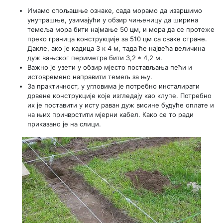
Имамо спољашње ознаке, сада морамо да извршимо
унутрашње, узимајући у обзир чињеницу да ширина
темеља мора бити најмање 50 цм, и мора да се протеже
преко граница конструкције за 510 цм са сваке стране.
Дакле, ако је кадица 3 к 4 м, тада ће највећа величина
дуж вањског периметра бити 3,2 * 4,2 м.
Важно је узети у обзир мјесто постављања пећи и
истовремено направити темељ за њу.
За практичност, у угловима је потребно инсталирати
дрвене конструкције које изгледају као клупе. Потребно
их је поставити у исту раван дуж висине будуће оплате и
на њих причврстити мјерни кабел. Како се то ради
приказано је на слици.