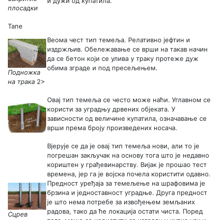
и дужи од купатила.
плосадки
Тапе
Веома чест тип темеља. Релативно јефтин и
издржљив. Обележавање се врши на такав начин
да се бетон који се улива у траку протеже дуж
обима зграде и под пресељењем.
Подножка
на трака
2>
Овај тип темеља се често може наћи. Углавном се
користи за уградњу дрвених објеката. У
зависности од величине купатила, означавање се
врши према броју произведених носача.
Вјерује се да је овај тип темеља нови, али то је
погрешан закључак на основу тога што је недавно
кориштен у грађевинарству. Вијак је прошао тест
времена, јер га је војска почела користити одавно.
Предност уређаја за темељење на шрафовима је
брзина и једноставност уградње. Друга предност
је што нема потребе за извођењем земљаних
радова, тако да ће локација остати чиста. Поред
Сцрев