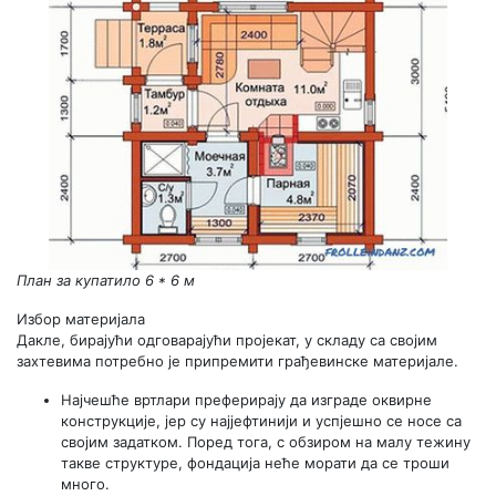
План за купатило 6 * 6 м
Избор материјала
Дакле, бирајући одговарајући пројекат, у складу са својим
захтевима потребно је припремити грађевинске материјале.
Најчешће вртлари преферирају да изграде оквирне
конструкције, јер су најјефтинији и успјешно се носе са
својим задатком. Поред тога, с обзиром на малу тежину
такве структуре, фондација неће морати да се троши
много.