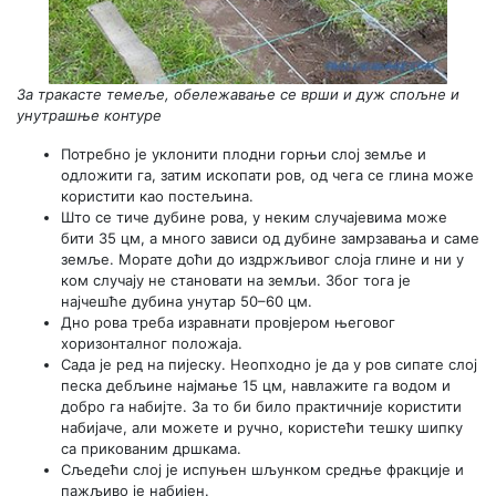
За тракасте темеље, обележавање се врши и дуж спољне и
унутрашње контуре
Потребно је уклонити плодни горњи слој земље и
одложити га, затим ископати ров, од чега се глина може
користити као постељина.
Што се тиче дубине рова, у неким случајевима може
бити 35 цм, а много зависи од дубине замрзавања и саме
земље. Морате доћи до издржљивог слоја глине и ни у
ком случају не становати на земљи. Због тога је
најчешће дубина унутар 50–60 цм.
Дно рова треба изравнати провјером његовог
хоризонталног положаја.
Сада је ред на пијеску. Неопходно је да у ров сипате слој
песка дебљине најмање 15 цм, навлажите га водом и
добро га набијте. За то би било практичније користити
набијаче, али можете и ручно, користећи тешку шипку
са прикованим дршкама.
Сљедећи слој је испуњен шљунком средње фракције и
пажљиво је набијен.