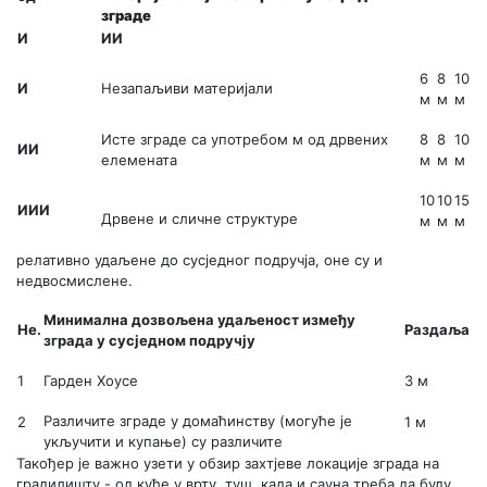
зграде
И
ИИ
6
8
10
И
Незапаљиви материјали
м
м
м
Исте зграде са употребом м од дрвених
8
8
10
ИИ
елемената
м
м
м
10
10
15
ИИИ
Дрвене и сличне структуре
м
м
м
релативно удаљене до сусједног подручја, оне су и
недвосмислене.
Минимална дозвољена удаљеност између
Не.
Раздаља
зграда у сусједном подручју
1
Гарден Хоусе
3 м
Различите зграде у домаћинству (могуће је
2 ​​
1 м
укључити и купање) су различите
Такођер је важно узети у обзир захтјеве локације зграда на
градилишту - од куће у врту, туш, када и сауна треба да буду