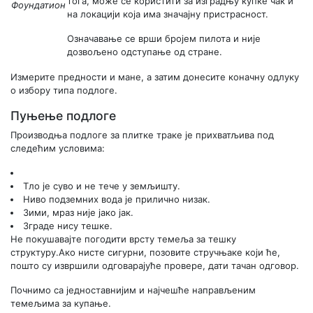
тога, може се користити за изградњу купке чак и
Фоундатион
на локацији која има значајну пристрасност.
Означавање се врши бројем пилота и није
дозвољено одступање од стране.
Измерите предности и мане, а затим донесите коначну одлуку
о избору типа подлоге.
Пуњење подлоге
Производња подлоге за плитке траке је прихватљива под
следећим условима:
Тло је суво и не тече у земљишту.
Ниво подземних вода је прилично низак.
Зими, мраз није јако јак.
Зграде нису тешке.
Не покушавајте погодити врсту темеља за тешку
структуру.Ако нисте сигурни, позовите стручњаке који ће,
пошто су извршили одговарајуће провере, дати тачан одговор.
Почнимо са једноставнијим и најчешће направљеним
темељима за купање.