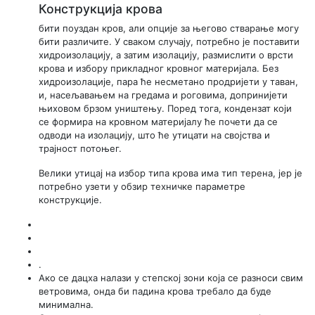
Конструкција крова
бити поуздан кров, али опције за његово стварање могу
бити различите. У сваком случају, потребно је поставити
хидроизолацију, а затим изолацију, размислити о врсти
крова и избору прикладног кровног материјала. Без
хидроизолације, пара ће несметано продријети у таван,
и, насељавањем на гредама и роговима, допринијети
њиховом брзом уништењу. Поред тога, кондензат који
се формира на кровном материјалу ће почети да се
одводи на изолацију, што ће утицати на својства и
трајност потоњег.
Велики утицај на избор типа крова има тип терена, јер је
потребно узети у обзир техничке параметре
конструкције.
.
Ако се дацха налази у степској зони која се разноси свим
ветровима, онда би падина крова требало да буде
минимална.