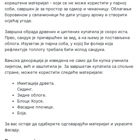
кориштени материјал - који се не може користити у парној
соби, савршен је за простор за одмор и чекаоницу. Облагање
боровином у свлачионици ће дати угодну арому и створити
осјећај угоде.
Завршна обрада дрвених и циглених купатила је скоро иста.
Прво, сандук је причвршћен за зид, а на њему је постављена
облога. Изузетак је парна соба, у којој би фолија која
рефлектује топлоту требала бити испод сандука.
Вањска декорација је изведена не само да би купка учинила
лијепом, већ и заштитила је. За завршетак купатила са спољне
стране, можете користити следеће материјале:
Имитација дрвета.
Сидинг.
Зидне облоге.
Блоцк Хоусе.
Фасадне плочице.
Боја.
За вас остаје да одаберете одговарајући материјал и украсите
фасаду.