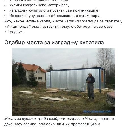
купити грађевинске материјале,
изградити купатило и пустити све комуникације;
Извршите унутрашње обрезивање, а затим пару.
Ако, након читања увода, нисте изгубили жељу да се окупате у
кућици, онда ћемо наставити тему, с обзиром на све фазе
изградње.
Одабир места за изградњу купатила
Место за купање треба изабрати исправно
Често, парцеле
дача нису велике, али осим личних преференција и