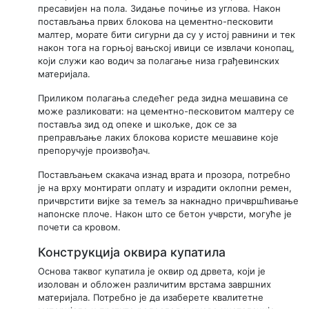
пресавијен на пола. Зидање почиње из углова. Након
постављања првих блокова на цементно-песковити
малтер, морате бити сигурни да су у истој равнини и тек
након тога на горњој вањској ивици се извлачи конопац,
који служи као водич за полагање низа грађевинских
материјала.
Приликом полагања следећег реда зидна мешавина се
може разликовати: на цементно-песковитом малтеру се
поставља зид од опеке и шкољке, док се за
преправљање лаких блокова користе мешавине које
препоручује произвођач.
Постављањем скакача изнад врата и прозора, потребно
је на врху монтирати оплату и израдити оклопни ремен,
причврстити вијке за темељ за накнадно причвршћивање
напонске плоче. Након што се бетон учврсти, могуће је
почети са кровом.
Конструкција оквира купатила
Основа таквог купатила је оквир од дрвета, који је
изолован и обложен различитим врстама завршних
материјала. Потребно је да изаберете квалитетне