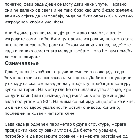
почетној фази рада дјеци се могу дати неке упуте. Наравно,
они ће далеко од свега и не тако брзо као што бисмо желели,
али ако осјете да им требају, онда ће бити опрезнији у купању
изграђеном својим учешћем.
Али будимо реални, мала дјеца ће мало помоћи, а ако је
изградите сами, то ће бити дугорочна изградња, поготово зато
што неки посао неће радити. Током читања чланка, видећете
када и колико асистената можда требате - ово ће вам помоћи
да све планирате.
Означавање
Дакле, план је изабран, одлучили смо се за локацију, сада
ћемо наставити са означавањем терена. Да бисте то урадили,
у складу са скалом наведеном у пројекту, пребаците контуру
купке на терен. На месту где ће се налазити угао зграде, кује
се дуги клин (или ојачање), а од њега се мере дужине два
зида под углом од 90 °. На њима се набијају слиједеће квачице,
а од њих се мјере удаљености осталих зидова. Коначно,
последњи је кован - четврти клин.
Сада када је одређен периметар будуће структуре, морате
провјерити како су равни углови. Да бисте то урадили,
потребно је да проверите осовине - измерите растојање од