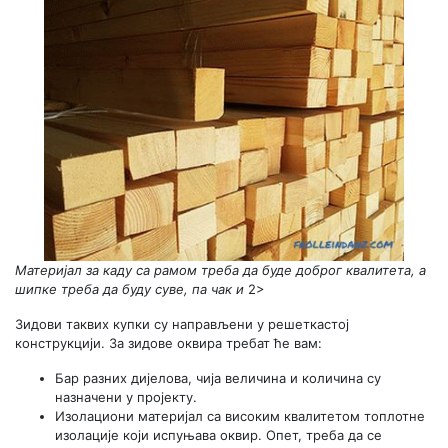
Материјал за каду са рамом треба да буде доброг квалитета, а
шипке треба да буду суве, па чак и
2>
Зидови таквих купки су направљени у решеткастој
конструкцији. За зидове оквира требат ће вам:
Бар разних дијелова, чија величина и количина су
назначени у пројекту.
Изолациони материјал са високим квалитетом топлотне
изолације који испуњава оквир. Опет, треба да се