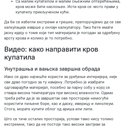
Са малим купатилом и малим сњежним оптерећењима,
кров може бити наслоњен. Исти кров се често прави у
купатилу прикљученом кући.
Да би се избегли екстреми и грешке, препоручујемо да се све
калкулације изврше у онлајн калкулатору. Тако ћете имати
јасну идеју о томе који тип материјала је погодан за одређену
врсту крова и колико је то потребно.
Видео: како направити кров
купатила
Унутрашња и вањска завршна обрада
Иако се дрво најчешће користи за уређење интеријера, није
све дрво погодно за ту намјену .Потребно је изабрати
одговарајући материјал, посебно за парну собу у којој се
ствара висока температура при високој влажности. Одмах
треба рећи да је за завршетак ове просторије немогуће
користити пиљене боре, као и даску, иверицу и линолеум.
Стога, морате купити облог од ариша или липе.
Што се тиче осталих просторија, услови тамо нису толико
екстремни, тако да не постоје тако високи захтјеви за