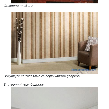
Стаклени плафони
Покушајте са тапетама са вертикалним узорком
Внутренниј трак бедроом