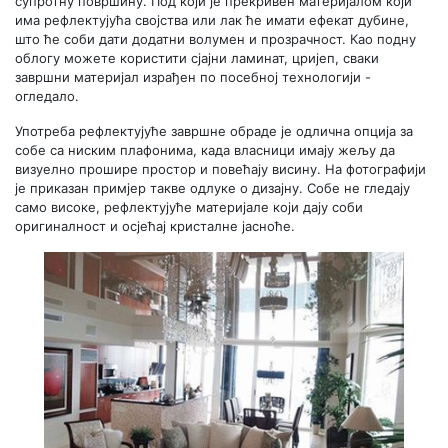
супротну површину. Под који је прекривен материјалом који
има рефлектујућа својства или лак ће имати ефекат дубине,
што ће соби дати додатни волумен и прозрачност. Као подну
облогу можете користити сјајни ламинат, цријеп, сваки
завршни материјал израђен по посебној технологији -
огледало.
Употреба рефлектујуће завршне обраде је одлична опција за
собе са ниским плафонима, када власници имају жељу да
визуелно прошире простор и повећају висину. На фотографији
је приказан примјер такве одлуке о дизајну. Собе не гледају
само високе, рефлектујуће материјале који дају соби
оригиналност и осјећај кристалне јасноће.