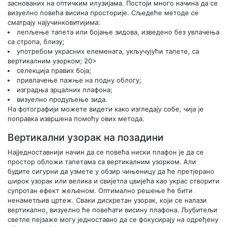
заснованих на оптичким илузијама. Постоји много начина да се
визуелно повећа висина просторије. Сљедеће методе се
сматрају најучинковитијима:
лепљење тапета или бојање зидова, изведено без увлачења
са стропа, близу;
употребом украсних елемената, укључујући тапете, са
вертикалним узорком; 20>
селекција правих боја;
привлачење пажње на подну облогу;
изградња зрцалних плафона;
визуелно продуљење зида.
На фотографији можете видети како изгледају собе, чија је
поправка извршена помоћу ових метода.
Вертикални узорак на позадини
Најједноставнији начин да се повећа ниски плафон је да се
простор обложи тапетама са вертикалним узорком. Али
будите сигурни да узмете у обзир чињеницу да ће претјерано
широк узорак или велика и свијетла цвијећа као украс створити
супротан ефект жељеном. Оптимално решење ће бити
ненаметљив цртеж. Сваки дискретан узорак, који се налази
вертикално, визуелно ће повећати висину плафона. Љубитељи
светле пејзаже могу једноставно да се фокусирају на одређену