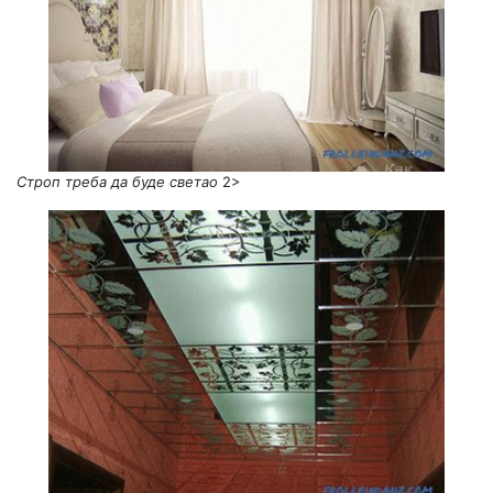
Строп треба да буде светао
2>