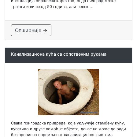
инсталација обављена коректно, онда њен рад може
трајати и више од 50 година, али понек...
Опширније →
Канализациона кућа са сопственим рукама
Свака приградска привреда, која укључује стамбену кућу,
купатило и друге помоћне објекте, данас не може да ради
без прописно опремљеног канализационог система