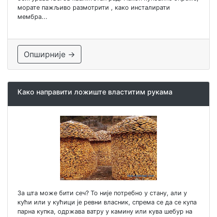
морате пажљиво размотрити , како инсталирати
мембра...
Опширније →
Како направити ложиште властитим рукама
За шта може бити сеч? То није потребно у стану, али у
кући или у кућици је ревни власник, спрема се да се купа
парна купка, одржава ватру у камину или кува шебур на