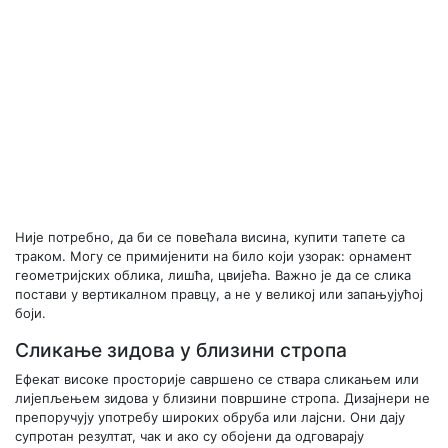
Није потребно, да би се повећала висина, купити тапете са
траком. Могу се примијенити на било који узорак: орнамент
геометријских облика, лишћа, цвијећа. Важно је да се слика
постави у вертикалном правцу, а не у великој или запањујућој
боји.
Сликање зидова у близини стропа
Ефекат високе просторије савршено се ствара сликањем или
лијепљењем зидова у близини површине стропа. Дизајнери не
препоручују употребу широких обруба или лајсни. Они дају
супротан резултат, чак и ако су обојени да одговарају