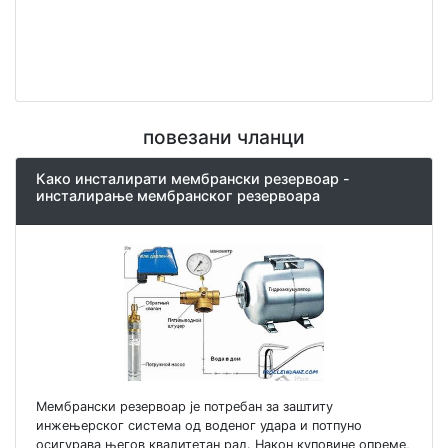
повезани чланци
Како инсталирати мембрански резервоар -
инсталирање мембранског резервоара
Мембрански резервоар је потребан за заштиту
инжењерског система од воденог удара и потпуно
осигурава његов квалитетан рад. Након куповине опреме,