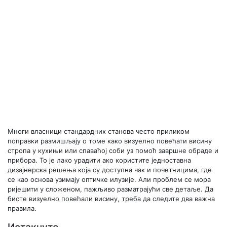
Многи власници стандардних станова често приликом
поправки размишљају о томе како визуелно повећати висину
стропа у кухињи или спаваћој соби уз помоћ завршне обраде и
прибора. То је лако урадити ако користите једноставна
дизајнерска решења која су доступна чак и почетницима, где
се као основа узимају оптичке илузије. Али проблем се мора
ријешити у сложеном, пажљиво разматрајући све детаље. Да
бисте визуелно повећали висину, треба да следите два важна
правила.