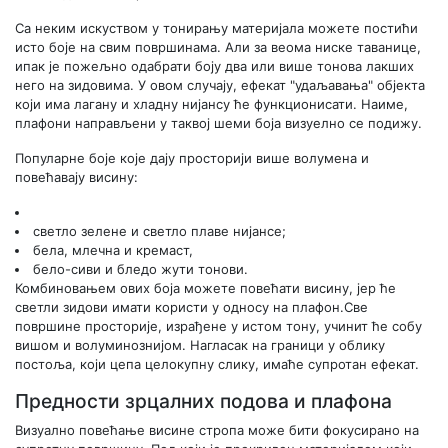
Са неким искуством у тонирању материјала можете постићи
исто боје на свим површинама. Али за веома ниске таванице,
ипак је пожељно одабрати боју два или више тонова лакших
него на зидовима. У овом случају, ефекат "удаљавања" објекта
који има лагану и хладну нијансу ће функционисати. Наиме,
плафони направљени у таквој шеми боја визуелно се подижу.
Популарне боје које дају просторији више волумена и
повећавају висину:
светло зелене и светло плаве нијансе;
бела, млечна и кремаст,
бело-сиви и бледо жути тонови.
Комбиновањем ових боја можете повећати висину, јер ће
светли зидови имати користи у односу на плафон.Све
површине просторије, израђене у истом тону, учинит ће собу
вишом и волуминознијом. Нагласак на граници у облику
постоља, који цепа целокупну слику, имаће супротан ефекат.
Предности зрцалних подова и плафона
Визуално повећање висине стропа може бити фокусирано на