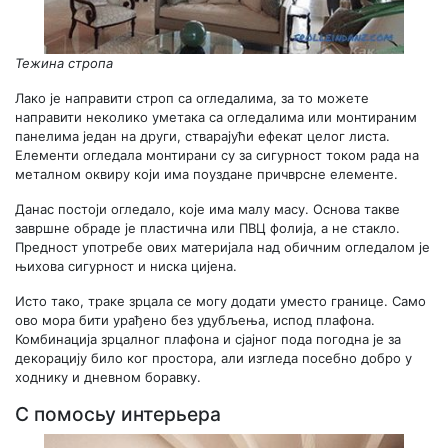
Тежина стропа
Лако је направити строп са огледалима, за то можете
направити неколико уметака са огледалима или монтираним
панелима један на други, стварајући ефекат целог листа.
Елементи огледала монтирани су за сигурност током рада на
металном оквиру који има поуздане причврсне елементе.
Данас постоји огледало, које има малу масу. Основа такве
завршне обраде је пластична или ПВЦ фолија, а не стакло.
Предност употребе ових материјала над обичним огледалом је
њихова сигурност и ниска цијена.
Исто тако, траке зрцала се могу додати уместо границе. Само
ово мора бити урађено без удубљења, испод плафона.
Комбинација зрцалног плафона и сјајног пода погодна је за
декорацију било ког простора, али изгледа посебно добро у
ходнику и дневном боравку.
С помосьу интерьера