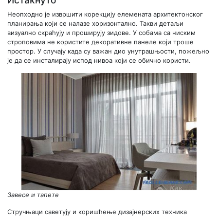
Истакнуто
Неопходно је извршити корекцију елемената архитектонског
планирања који се налазе хоризонтално. Такви детаљи
визуално скраћују и проширују зидове. У собама са ниским
строповима не користите декоративне панеле који троше
простор. У случају када су важан дио унутрашњости, пожељно
је да се инсталирају испод нивоа који се обично користи.
Завесе и тапете
Стручњаци саветују и коришћење дизајнерских техника