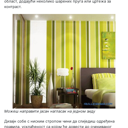
област, додајући неколико шарених пруга или цртежа за
контраст.
Можеш направити јасан нагласак на једном зиду
Дизајн собе с ниским стропом чини да слиједиш одређена
правила, усклађеност са којом ће довести до очекиваног