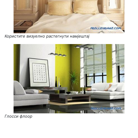
Користите визуелно растегнути намјештај
Глосси флоор