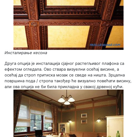
Инсталирање кесона
Друга опција је инсталација сјајног растегљивог плафона са
ефектом огледала. Ово ствара визуелни осећај висине, а
осећај да строп притиска мозак се сведе на ништа. Зрцална
површина пода / стропа такођер ће визуално повећати висину,
али ова опција не би била прикладна у свакој дрвеној кући.