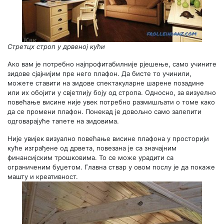
Стретцх строп у дрвеној кући
Ако вам је потребно најпрофитабилније рјешење, само учините
зидове сјајнијим пре него плафон. Да бисте то учинили,
можете ставити на зидове спектакуларне шарене позадине
или их обојити у свјетлију боју од стропа. Односно, за визуелно
повећање висине није увек потребно размишљати о томе како
да се промени плафон. Понекад је довољно само залепити
одговарајуће тапете на зидовима.
Није увијек визуално повећање висине плафона у просторији
куће изграђене од дрвета, повезана је са значајним
финансијским трошковима. То се може урадити са
ограниченим буџетом. Главна ствар у овом послу је да покаже
машту и креативност.