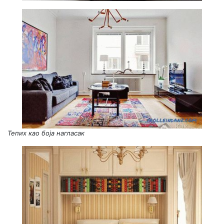
Тепих као боја нагласак