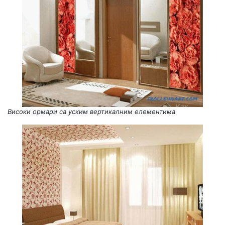
Високи ормари са уским вертикалним елементима