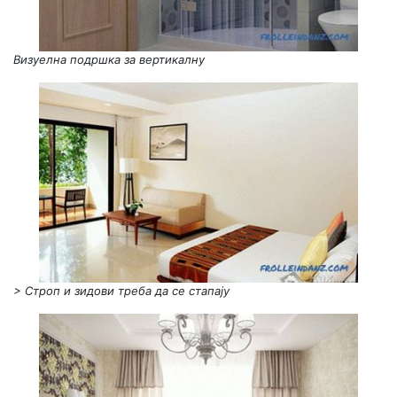
Визуелна подршка за вертикалну
> Строп и зидови треба да се стапају