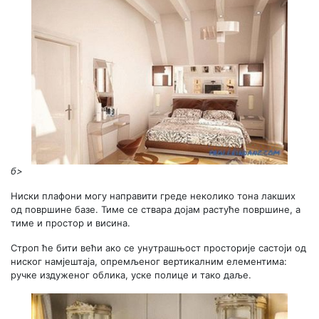
б>
Ниски плафони могу направити греде неколико тона лакших
од површине базе. Тиме се ствара дојам растуће површине, а
тиме и простор и висина.
Строп ће бити већи ако се унутрашњост просторије састоји од
ниског намјештаја, опремљеног вертикалним елементима:
ручке издуженог облика, уске полице и тако даље.