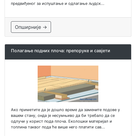
предвиђеног за испуштање и одлагање људск...
Опширније →
Полагање подних плоча: препоруке и савјети
Ако приметите да је дошло време да замените подове у
вашем стану, онда је несумњиво да би требало да се
одлучи у корист пода плоча. Еколошки материјал и
топлина таквог пода ће више него платити сав...