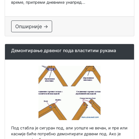
време, припреми дневнике унапред...
Опширније →
Демонтирање дрвеног пода властитим рукама
Под стабла је сигуран под, али уопште не вечан, и пре или
касније биће потребно демонтирати дрвени под. Ако је