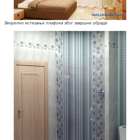
Визуелно истезање плафона због завршне обраде