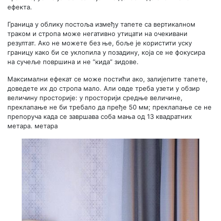
ефекта.
Граница у облику постоља између тапете са вертикалном
траком и стропа може негативно утицати на очекивани
резултат. Ако не можете без ње, боље је користити уску
границу како би се уклопила у позадину, која се не фокусира
на сучеље површина и не “кида” зидове.
Максимални ефекат се може постићи ако, залијепите тапете,
доведете их до стропа мало. Али овде треба узети у обзир
величину просторије: у просторији средње величине,
преклапање не би требало да пређе 50 мм; преклапање се не
препоруча када се завршава соба мања од 13 квадратних
метара. метара