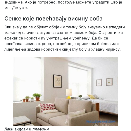
зидовима. Ако је потребно, постоље можете уградити што је
могуће уже.
Сенке које повећавају висину соба
Сви знају да ће објекат обојен у тамну боју визуелно изгледати
мање од сличне фигуре са светлом шемом боја. Овај оптички
ефекат се користи иу унутрашњем уређењу. Да би се
повећала висина стропа, потребно је приликом бојења или
лијепљења зидова користити свијетлу боју и хладну нијансу.
Лаки зидови и плафони