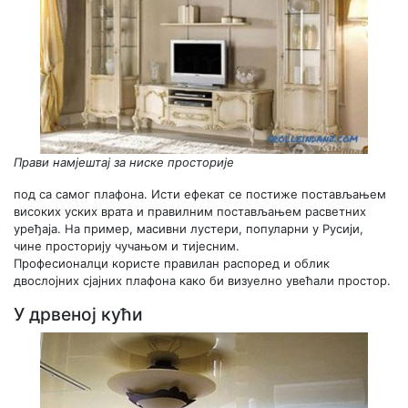
Прави намјештај за ниске просторије
под са самог плафона. Исти ефекат се постиже постављањем
високих уских врата и правилним постављањем расветних
уређаја. На пример, масивни лустери, популарни у Русији,
чине просторију чучањом и тијесним.
Професионалци користе правилан распоред и облик
двослојних сјајних плафона како би визуелно увећали простор.
У дрвеној кући