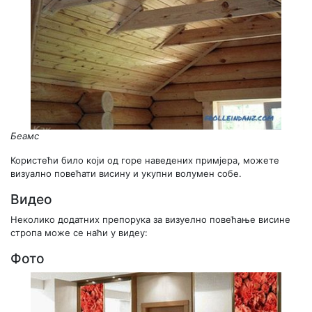
Беамс
Користећи било који од горе наведених примјера, можете
визуално повећати висину и укупни волумен собе.
Видео
Неколико додатних препорука за визуелно повећање висине
стропа може се наћи у видеу:
Фото