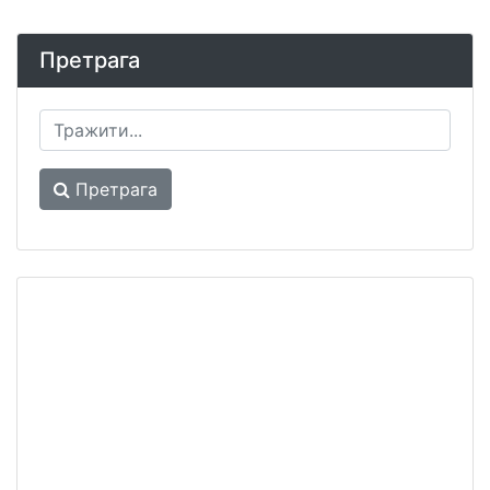
Претрага
Претрага