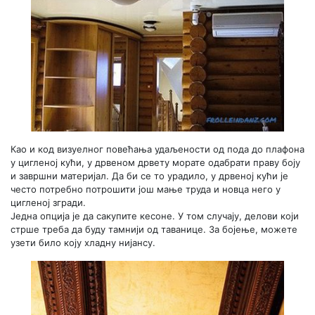
Као и код визуелног повећања удаљености од пода до плафона
у цигленој кући, у дрвеном дрвету морате одабрати праву боју
и завршни материјал. Да би се то урадило, у дрвеној кући је
често потребно потрошити још мање труда и новца него у
цигленој згради.
Једна опција је да сакупите кесоне. У том случају, делови који
стрше треба да буду тамнији од таванице. За бојење, можете
узети било коју хладну нијансу.