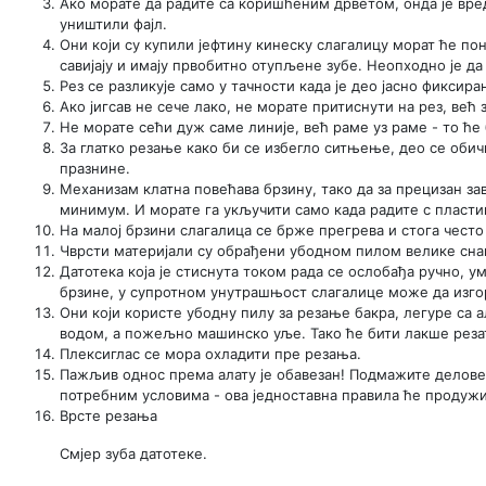
Ако морате да радите са коришћеним дрветом, онда је вре
уништили фајл.
Они који су купили јефтину кинеску слагалицу морат ће по
савијају и имају првобитно отупљене зубе. Неопходно је да
Рез се разликује само у тачности када је део јасно фиксира
Ако јигсав не сече лако, не морате притиснути на рез, већ 
Не морате сећи дуж саме линије, већ раме уз раме - то ће 
За глатко резање како би се избегло ситњење, део се оби
празнине.
Механизам клатна повећава брзину, тако да за прецизан за
минимум. И морате га укључити само када радите с пласти
На малој брзини слагалица се брже прегрева и стога често 
Чврсти материјали су обрађени убодном пилом велике сна
Датотека која је стиснута током рада се ослобађа ручно,
брзине, у супротном унутрашњост слагалице може да изго
Они који користе убодну пилу за резање бакра, легуре са
водом, а пожељно машинско уље. Тако ће бити лакше резат
Плексиглас се мора охладити пре резања.
Пажљив однос према алату је обавезан! Подмажите делове (
потребним условима - ова једноставна правила ће продуж
Врсте резања
Смјер зуба датотеке.