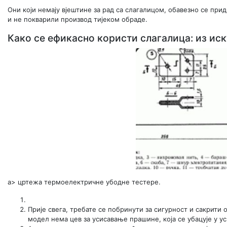
Они који немају вјештине за рад са слагалицом, обавезно се при
и не покварили производ тијеком обраде.
Како се ефикасно користи слагалица: из ис
а> цртежа термоелектричне убодне тестере.
Прије свега, требате се побринути за сигурност и сакрити 
модел нема цев за усисавање прашине, која се убацује у ус