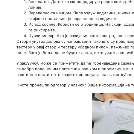
бесплатно. Датотека скоро додирује радни комад. Не
линије.
Паралелно са ивицом. Пила уздуж водилице, шипке ил
скијање постављен је паралелно са водичем.
Испод косине. Користи се и водилица. На скији, одвр
га фиксирајте.
Цурвилинеар. Ако је савијање веома оштро, пре-сеч
Отвори унутар делова су направљени тако што су прво изв
тестеру у овај отвор и тестеру убодном пилом, пажљиво п
пиле. Зато је боље да не будете лењи, искључите алат, изб
У закључку, може се приметити да ће горенаведена сазна
са добро подешеним притисним ваљком и опремљена оштри
вештине и постигнете квалитетан резултат за сваког кућно
Нисте пронашли одговор у чланку? Више информација на т