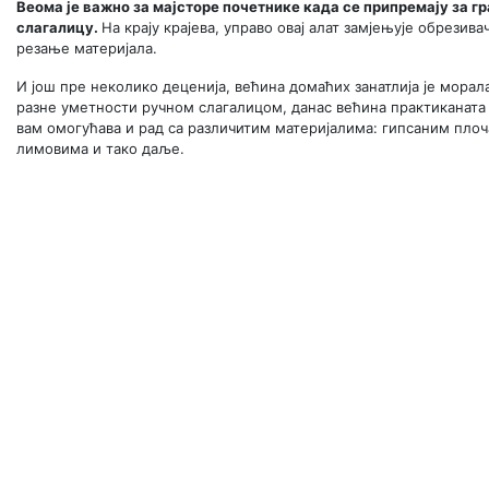
Веома је важно за мајсторе почетнике када се припремају за г
слагалицу.
На крају крајева, управо овај алат замјењује обрезив
резање материјала.
И још пре неколико деценија, већина домаћих занатлија је морал
разне уметности ручном слагалицом, данас већина практиканата 
вам омогућава и рад са различитим материјалима: гипсаним пл
лимовима и тако даље.