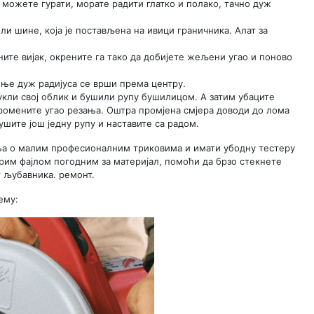
 можете гурати, морате радити глатко и полако, тачно дуж
и шине, која је постављена на ивици граничника. Алат за
ните вијак, окрените га тако да добијете жељени угао и поново
ење дуж радијуса се врши према центру.
укли свој облик и бушили рупу бушилицом. А затим убаците
ромените угао резања. Оштра промјена смјера доводи до лома
ушите још једну рупу и наставите са радом.
ња о малим професионалним триковима и имати убодну тестеру
м фајлом погодним за материјал, помоћи да брзо стекнете
г љубавника. ремонт.
ему: