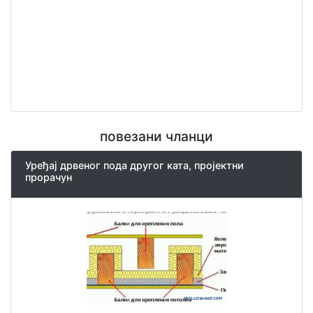
повезани чланци
Уређај дрвеног пода другог ката, пројектни
прорачун