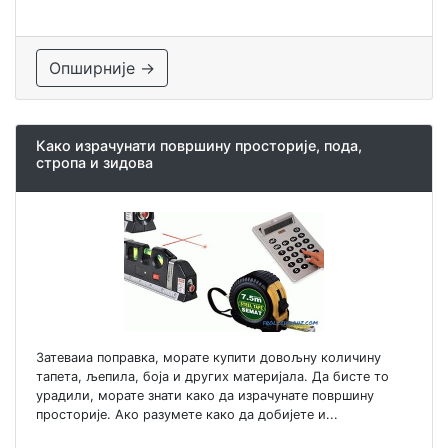
Опширније →
Како израчунати површину просторије, пода,
стропа и зидова
Затеваиа поправка, морате купити довољну количину
тапета, љепила, боја и других материјала. Да бисте то
урадили, морате знати како да израчунате површину
просторије. Ако разумете како да добијете и...