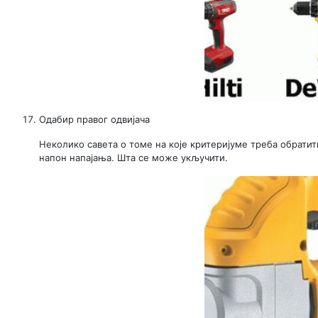
Одабир правог одвијача
Неколико савета о томе на које критеријуме треба обратит
напон напајања. Шта се може укључити.