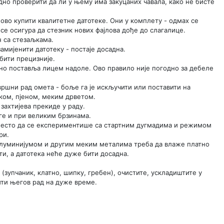
дно проверити да ли у њему има закуцаних чавала, како не бисте
ново купити квалитетне датотеке. Они у комплету - одмах се
 се осигура да стезник нових фајлова дође до слагалице.
н са стезаљкама.
замијенити датотеку - постаје досадна.
бити прецизније.
чно поставља лицем надоле. Ово правило није погодно за дебеле
вршни рад омета - боље га је искључити или поставити на
ком, пјеном, меким дрветом.
захтијева прекиде у раду.
ге и при великим брзинама.
 уместо да се експериментише са стартним дугмадима и режимом
ри.
 алуминијумом и другим меким металима треба да влаже платно
и, а датотека неће дуже бити досадна.
зупчаник, клатно, шипку, гребен), очистите, ускладиштите у
ити његов рад на дуже време.