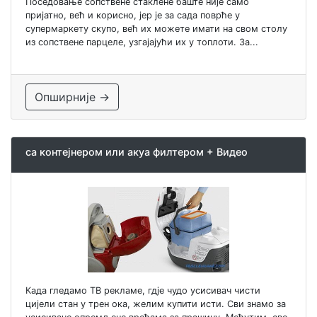
Поседовање сопствене стаклене баште није само
пријатно, већ и корисно, јер је за сада поврће у
супермаркету скупо, већ их можете имати на свом столу
из сопствене парцеле, узгајајући их у топлоти. За...
Опширније →
са контејнером или акуа филтером + Видео
Када гледамо ТВ рекламе, гдје чудо усисивач чисти
цијели стан у трен ока, желим купити исти. Сви знамо за