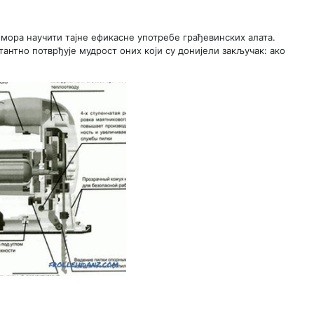
 мора научити тајне ефикасне употребе грађевинских алата.
антно потврђује мудрост оних који су донијели закључак: ако