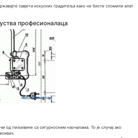
државајте савјета искусних градитеља како не бисте сломили алат
куства професионалаца
очи од пиљевине са сигурносним наочалама. То је случај ако
исивач.