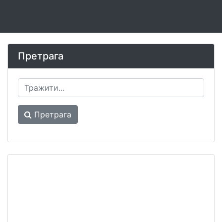
Претрага
Претрага