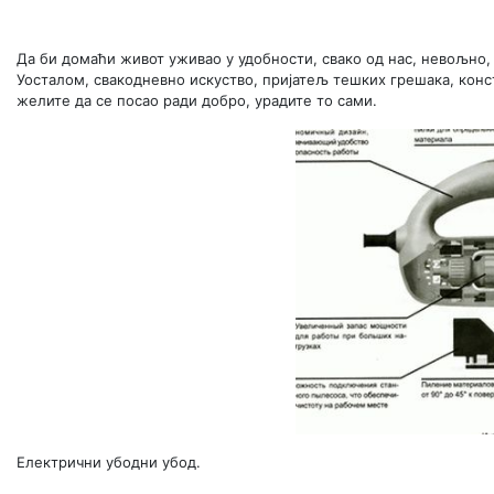
Да би домаћи живот уживао у удобности, свако од нас, невољно,
Уосталом, свакодневно искуство, пријатељ тешких грешака, конст
желите да се посао ради добро, урадите то сами.
Електрични убодни убод.