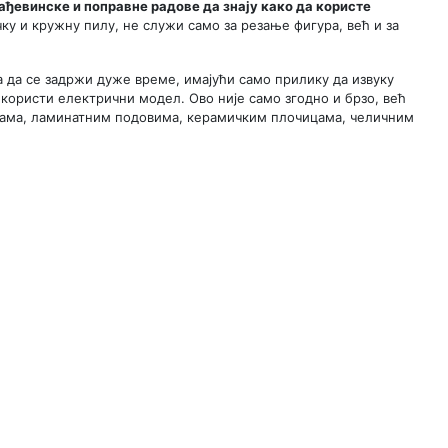
рађевинске и поправне радове да знају како да користе
ачку и кружну пилу, не служи само за резање фигура, већ и за
а да се задржи дуже време, имајући само прилику да извуку
користи електрични модел. Ово није само згодно и брзо, већ
очама, ламинатним подовима, керамичким плочицама, челичним