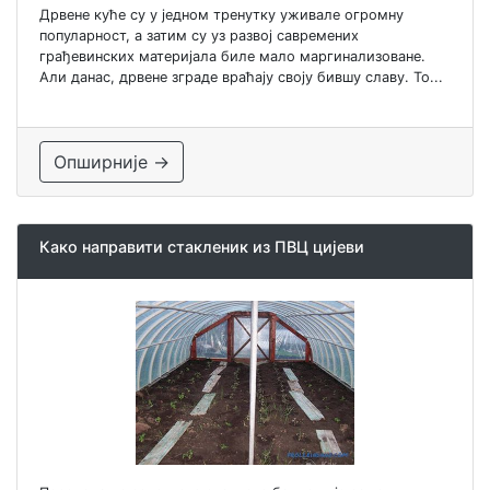
Дрвене куће су у једном тренутку уживале огромну
популарност, а затим су уз развој савремених
грађевинских материјала биле мало маргинализоване.
Али данас, дрвене зграде враћају своју бившу славу. То...
Опширније →
Како направити стакленик из ПВЦ цијеви