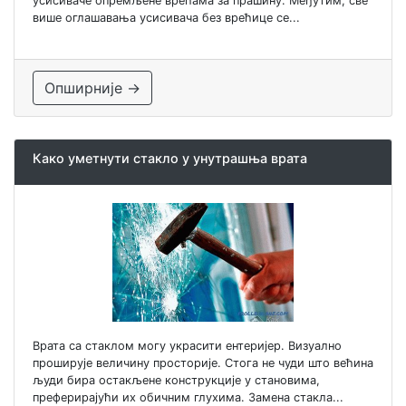
усисиваче опремљене врећама за прашину. Међутим, све
више оглашавања усисивача без врећице се...
Опширније →
Како уметнути стакло у унутрашња врата
Врата са стаклом могу украсити ентеријер. Визуално
проширује величину просторије. Стога не чуди што већина
људи бира остакљене конструкције у становима,
преферирајући их обичним глухима. Замена стакла...