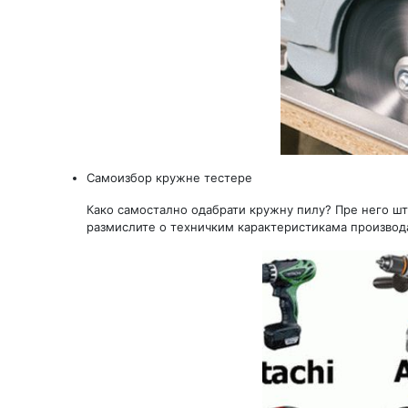
Самоизбор кружне тестере
Како самостално одабрати кружну пилу? Пре него шт
размислите о техничким карактеристикама производ