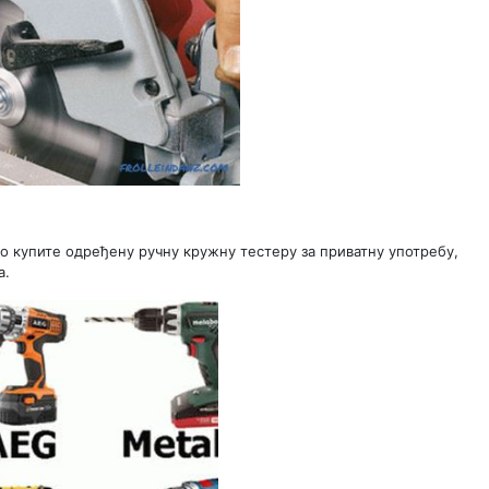
о купите одређену ручну кружну тестеру за приватну употребу,
а.