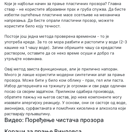
Који је најбољи начин за прање пластичних прозора? Главна
ствар - не користите абразивни прах и груба спужва. Да бисте
избегли оштећење пластичне масе осетљиве на механичка
напрезања. Да бисте опрали пластични прозор, можете
користити било коју течност.
Постоји још једна метода проверена временом - то је
употреба креде. За то се мора разбити и растопити у води (2-3
кашике на 1 чашу воде). Затим обришите чашу са кредастим
раствором, оставите да се неко време осуши и добро га
утрљајте новинама.
Овај метод заиста функционише, али је прилично напоран.
Много је лакше користити модерни синтетички алат за прање
прозора. Може бити у било ком облику - прах, гел или паста.
Избор детерџената на тржишту је огроман и сви раде одличан
посао са својим задатком. Приликом одабира производа,
обратите пажњу на његов састав, јер неке компоненте могу
изазвати алергијску реакцију. У основи, они се састоје од воде,
амонијака, сурфактаната и помоћних киселина и алкохола који
растварају прљавштину.
Видео: Поређење чистача прозора
Кораци за прање Виндовса