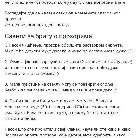
негу пластичних прозора, који укључују све потребне алате.
Погледајте где се налази сваки од елемената пластичног
прозора.
Фото ревелатионвиндовс. цо. ук
Савети за бригу о прозорима
1. Након чишћења, прозоре обришите раствором сирћета.
Мирис ће држати мухе далеко и чаше ће остати чисте дуже. 2.
2.
Узмите јак раствор кухињске соли (2 кашике на 1 чашу воде)
и ставите га на стакло - на тај начин прозори неће дуже
замрзнути ако се смрзну. 2.
3.
Мале пукотине на стаклу могу се третирати споља
безбојним лаком за нокте. Невидљива је и траје дуго. 2.
4.
Да би прозори били чисти дуже, могу се обрисати
мешавином воде (30г), глицерина (70г) и неколико капи
амонијака. Када је стакло сухо, на њему ће остати танак
заштитни филм.
Након што сте прочитали овај чланак, научили сте како и како
исправно опрати прозоре, које детерџенте одабрати и како