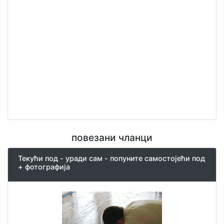
повезани чланци
Текући под - уради сам - попуните самостојећи под
+ фотографија