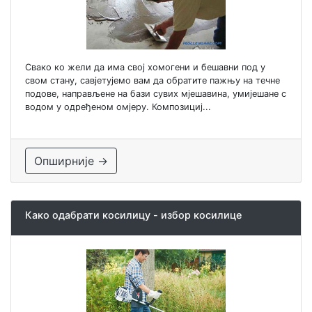
Свако ко жели да има свој хомогени и бешавни под у
свом стану, савјетујемо вам да обратите пажњу на течне
подове, направљене на бази сувих мјешавина, умијешане с
водом у одређеном омјеру. Композициј...
Опширније →
Како одабрати косилицу - избор косилице