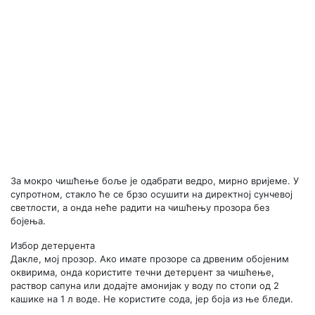
За мокро чишћење боље је одабрати ведро, мирно вријеме. У
супротном, стакло ће се брзо осушити на директној сунчевој
светлости, а онда неће радити на чишћењу прозора без
бојења.
Избор детерџента
Дакле, мој прозор. Ако имате прозоре са дрвеним обојеним
оквирима, онда користите течни детерџент за чишћење,
раствор сапуна или додајте амонијак у воду по стопи од 2
кашике на 1 л воде. Не користите сода, јер боја из ње бледи.