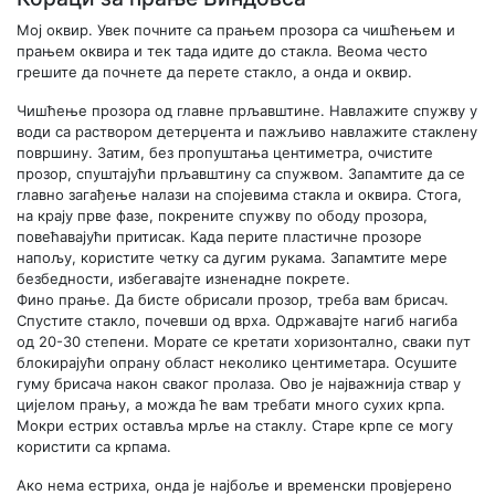
Мој оквир.
Увек почните са прањем прозора са чишћењем и
прањем оквира и тек тада идите до стакла. Веома често
грешите да почнете да перете стакло, а онда и оквир.
Чишћење прозора од главне прљавштине.
Навлажите спужву у
води са раствором детерџента и пажљиво навлажите стаклену
површину. Затим, без пропуштања центиметра, очистите
прозор, спуштајући прљавштину са спужвом. Запамтите да се
главно загађење налази на спојевима стакла и оквира. Стога,
на крају прве фазе, покрените спужву по ободу прозора,
повећавајући притисак. Када перите пластичне прозоре
напољу, користите четку са дугим рукама. Запамтите мере
безбедности, избегавајте изненадне покрете.
Фино прање.
Да бисте обрисали прозор, треба вам брисач.
Спустите стакло, почевши од врха. Одржавајте нагиб нагиба
од 20-30 степени. Морате се кретати хоризонтално, сваки пут
блокирајући опрану област неколико центиметара. Осушите
гуму брисача након сваког пролаза. Ово је најважнија ствар у
цијелом прању, а можда ће вам требати много сухих крпа.
Мокри естрих оставља мрље на стаклу. Старе крпе се могу
користити са крпама.
Ако нема естриха, онда је најбоље и временски провјерено