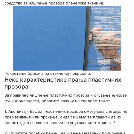
средство за чишћење прозора фланелска тканина.
Покретање брисача на стакленој површини.
Неке карактеристике прања пластичних
прозора
За правилно чишћење пластичних прозора и очување њихове
функционалности, обратите пажњу на следеће тачке:
1.
Ако дизајн Ваших пластичних прозора омогућава специјално
премазивање или прскање, онда се немојте плашити да их
оперете, јер се све то наноси на унутрашњост стакла. 2.
2.
Обратите посебну пажњу на чување металних прикључака,