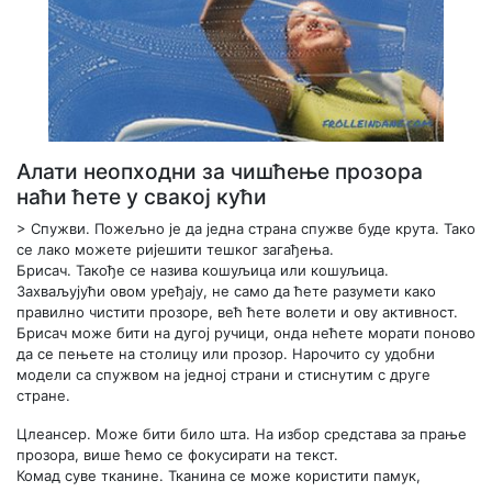
Алати неопходни за чишћење прозора
наћи ћете у свакој кући
> Спужви. Пожељно је да једна страна спужве буде крута. Тако
се лако можете ријешити тешког загађења.
Брисач.
Такође се назива кошуљица или кошуљица.
Захваљујући овом уређају, не само да ћете разумети како
правилно чистити прозоре, већ ћете волети и ову активност.
Брисач може бити на дугој ручици, онда нећете морати поново
да се пењете на столицу или прозор. Нарочито су удобни
модели са спужвом на једној страни и стиснутим с друге
стране.
Цлеансер.
Може бити било шта. На избор средстава за прање
прозора, више ћемо се фокусирати на текст.
Комад суве тканине. Тканина се може користити памук,