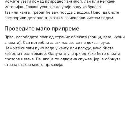
можете узети комад природног антилоп, лан или неткани
материјал. Главни услов је да упије воду из бунара.
Таз или канта.
Требат ће вам посуда с водом. Прво, да бисте
растворили детерџент, а затим га испрали чистом водом.
Проведите мало припреме
Прво, ослободите праг од страних објеката (лонци, вазе, кућни
апарати). Сви потребни алати налазе се на дохват руке.
Немојте сипати пуно воде у канту или посуду, како бисте
избјегли пролијевање. Одлучите унапријед како ћете опрати
прозоре извана. Па, ако је то одвојена спужва, јер је обрнута
страна стакла много прљавија.