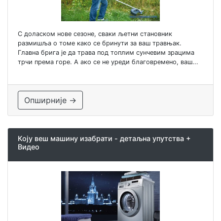
С доласком нове сезоне, сваки љетни становник
размишља о томе како се бринути за ваш травњак.
Главна брига је да трава под топлим сунчевим зрацима
трчи према горе. А ако се не уреди благовремено, ваш...
Опширније →
Коју веш машину изабрати - детаљна упутства +
Видео