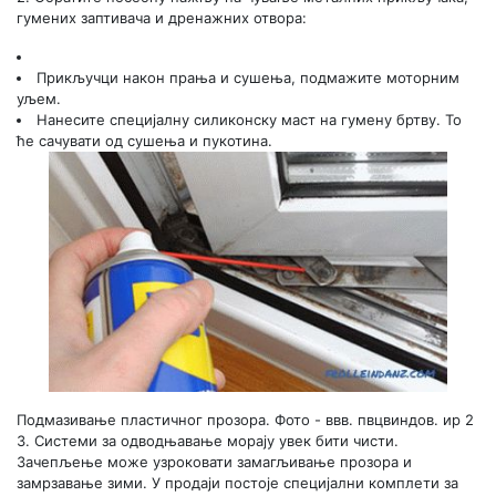
гумених заптивача и дренажних отвора:
Прикључци након прања и сушења, подмажите моторним
уљем.
Нанесите специјалну силиконску маст на гумену бртву. То
ће сачувати од сушења и пукотина.
Подмазивање пластичног прозора.
Фото - ввв. пвцвиндов. ир
2
3.
Системи за одводњавање морају увек бити чисти.
Зачепљење може узроковати замагљивање прозора и
замрзавање зими. У продаји постоје специјални комплети за