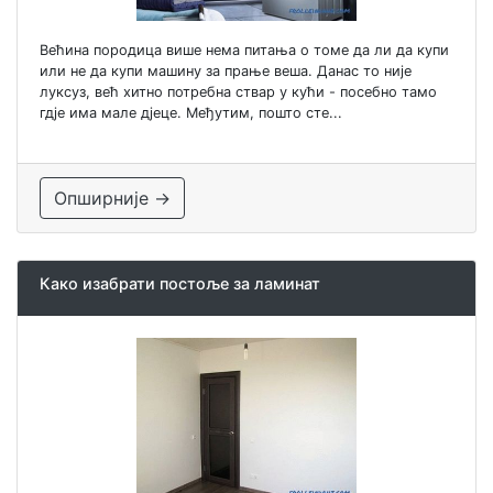
Већина породица више нема питања о томе да ли да купи
или не да купи машину за прање веша. Данас то није
луксуз, већ хитно потребна ствар у кући - посебно тамо
гдје има мале дјеце. Међутим, пошто сте...
Опширније →
Како изабрати постоље за ламинат