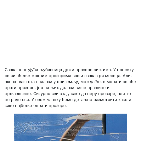
Свака поштујућа љубавница држи прозоре чистима. У просеку
се чишћење мокрим прозорима врши свака три месеца. Али,
ако се ваш стан налази у приземљу, можда ћете морати чешће
прати прозоре, јер на њих долази више прашине и
прљавштине. Сигурно сви знају како да перу прозоре, али то
не раде сви. У овом чланку ћемо детаљно размотрити како и
како најбоље опрати прозоре.