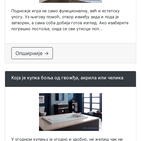
Подножје игра не само функционалну, већ и естетску
улогу. Уз његову помоћ, отвор између зида и пода је
затворен, а сама соба добија готов изглед. Ако изаберете
погрешно постоље, онда се сви утисци поп...
Опширније →
Која је купка боља од гвожђа, акрила или челика
У угодном купању је угодно и удобно, не желиш чак ни