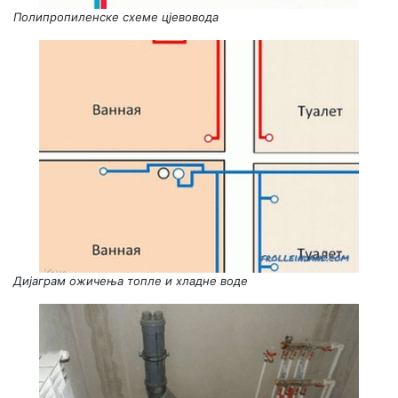
Полипропиленске схеме цјевовода
Дијаграм ожичења топле и хладне воде