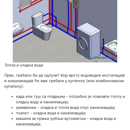
Топла и хладна вода
Прво, требало би да одлучи? Коју врсту водоводне инсталације
и комуникације ће вам требати у купатилу (или комбинованом
купатилу):
када или туш са пладњем - потребно је повезати топлу и
хладну воду и канализацију;
умиваоник - хладна и топла вода плус канализација;
тоалет - хладна вода и канализација;
машина за прање рубља-аутоматска - хладна вода и
канализација.