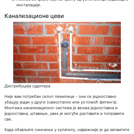
инсталације.
Канализационе цеви
Дистрибуција судопера
Није вам потребан склоп лемилице - они се једноставно
убацују један у други (самостално или уз помоћ фитинга).
Монтажа канализационог система је веома једноставна и
једноставна, штавише, увек је могуће раставити и поправити
све.
Када обављате ожичење у купатилу, најважније је да запамтите