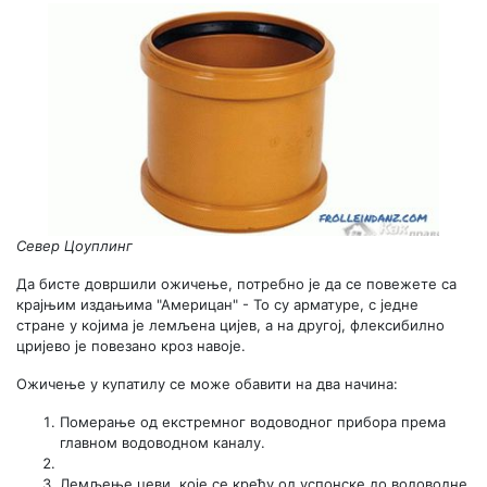
Север Цоуплинг
Да бисте довршили ожичење, потребно је да се повежете са
крајњим издањима "Америцан" - То су арматуре, с једне
стране у којима је лемљена цијев, а на другој, флексибилно
цријево је повезано кроз навоје.
Ожичење у купатилу се може обавити на два начина:
Померање од екстремног водоводног прибора према
главном водоводном каналу.
Лемљење цеви, које се крећу од успонске до водоводне