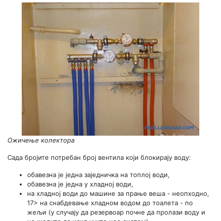
Ожичење колектора
Сада бројите потребан број вентила који блокирају воду:
обавезна је једна заједничка на топлој води,
обавезна је једна у хладној води,
на хладној води до машине за прање веша - неопходно,
17> на снабдевање хладном водом до тоалета - по
жељи (у случају да резервоар почне да пролази воду и