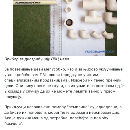
Прибор за дистрибуцију ПВЦ цеви
За повезивање цеви међусобно, као и за њихово укључивање
угао, требаће вам ПВЦ окови (продају се у истим
специјализованим продавницама). Изабери их тачно пречник
цеви. Они нису превише скупи, па их узмите са резервом од 1-
2 комада у случају да их не можете лемити тачно у првом
покушају.
Прикључци направљени помоћу "лемилице" су једноделни, а
да бисте их поновили, морат ћете одрезати неисправан дио.
Ако је дужина мања од потребне, повећајте је помоћу
"квачила".