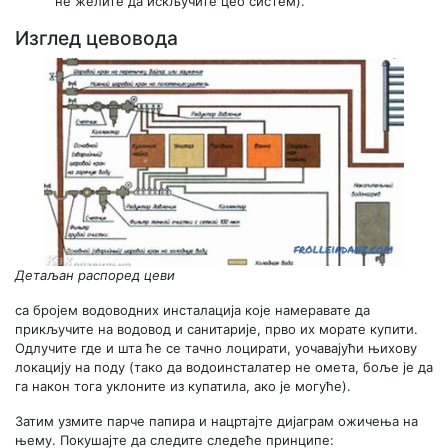
не желите да искључите цео систем).
Изглед цевовода
Детаљан распоред цеви
са бројем водоводних инсталација које намеравате да
прикључите на водовод и санитарије, прво их морате купити.
Одлучите где и шта ће се тачно лоцирати, уочавајући њихову
локацију на поду (тако да водоинсталатер не омета, боље је да
га након тога уклоните из купатила, ако је могуће).
Затим узмите парче папира и нацртајте дијаграм ожичења на
њему. Покушајте да следите следеће принципе: