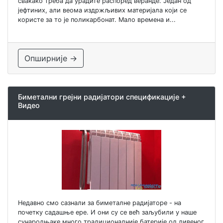
свакако треба да урадите распоред веранде. Један од
јефтиних, али веома издржљивих материјала који се
користе за то је поликарбонат. Мало времена и...
Опширније →
Биметални грејни радијатори спецификације +
Видео
Недавно смо сазнали за биметалне радијаторе - на
почетку садашње ере. И они су се већ заљубили у наше
сународњаке много традиционалније батерије од ливеног