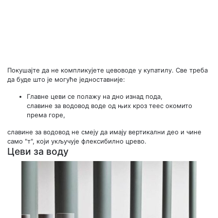
Покушајте да не компликујете цевоводе у купатилу. Све треба
да буде што је могуће једноставније:
Главне цеви се полажу на дно изнад пода,
славине за водовод воде од њих кроз теес окомито
према горе,
славине за водовод не смеју да имају вертикални део и чине
само "т", који укључује флексибилно црево.
Цеви за воду