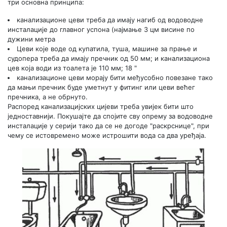
три основна принципа:
канализационе цеви треба да имају нагиб од водоводне
инсталације до главног успона (најмање 3 цм висине по
дужини метра
Цеви које воде од купатила, туша, машине за прање и
судопера треба да имају пречник од 50 мм; и канализациона
цев која води из тоалета је 110 мм; 18 "
канализационе цеви морају бити међусобно повезане тако
да мањи пречник буде уметнут у фитинг или цеви већег
пречника, а не обрнуто.
Распоред канализацијских цијеви треба увијек бити што
једноставнији. Покушајте да спојите сву опрему за водоводне
инсталације у серији тако да се не догоде "раскрснице", при
чему се истовремено може истрошити вода са два уређаја.