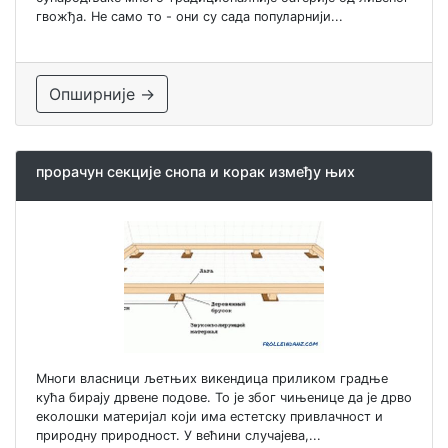
гвожђа. Не само то - они су сада популарнији...
Опширније →
прорачун секције снопа и корак између њих
Многи власници љетњих викендица приликом градње
кућа бирају дрвене подове. То је због чињенице да је дрво
еколошки материјал који има естетску привлачност и
природну природност. У већини случајева,...