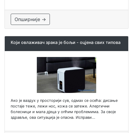
Опширније →
Који овлаживач зрака је бољи - оцјена свих типова
Ако је ваздух у просторији сув, одмах се осећа: дисање
постаје теже, лежи нос, кожа се затеже. Алергични
болесници и мала дјеца у опћим проблемима. За своје
здравље, ова ситуација је опасна. Исправи...