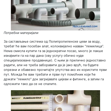
Потребни материјали
За састављање система од Полипропиленске цеви за воду,
требат ће вам посебан алат, колоквијално назван "лемилица".
Нема смисла купити га за једнократни посао, много је лакше
изнајмити га на пар дана (ову услугу обично нуде
специјализоване продавнице). С њим је прилично једноставно
радити, али не треба заборавити да је јако врућ, па будите
опрезни и обавезно прочитајте упутства ако их користите први
пут. Можда ће вам требати и први пут помоћник који ће
држати "лемило" док загријавате цијеви и фитинге, а затим га
одложити тако да се не спалите.