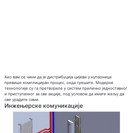
Ако вам се чини да је дистрибуција цијеви у купаоници
превише комплициран процес, онда грешите. Модерне
технологије су га претвориле у систем прилично једноставног
и приступачног за све акције, под условом да имате жељу да
све урадите сами.
Инжењерске комуникације