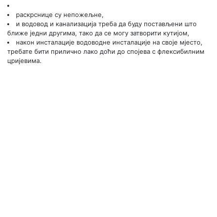
раскрснице су непожељне,
и водовод и канализација треба да буду постављени што
ближе једни другима, тако да се могу затворити кутијом,
након инсталације водоводне инсталације на своје мјесто,
требате бити прилично лако доћи до спојева с флексибилним
цријевима.