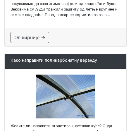
покушавамо да заштитимо свој дом од хладноће и буке.
Вековима су људи тражили заштиту од летње врућине и
зимске хладноће. Прво, пожар се користио за загр...
Опширније →
Како направити поликарбонатну веранду
Желите ли направити атрактиван наставак куће? Онда