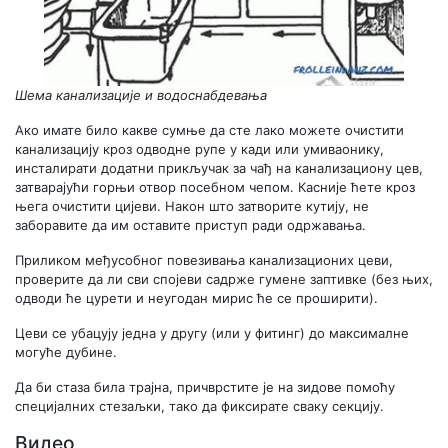
Шема канализације и водоснабдевања
Ако имате било какве сумње да сте лако можете очистити
канализацију кроз одводне рупе у кади или умиваонику,
инсталирати додатни прикључак за чађ на канализациону цев,
затварајући горњи отвор посебном чепом. Касније ћете кроз
њега очистити цијеви. Након што затворите кутију, не
заборавите да им оставите приступ ради одржавања.
Приликом међусобног повезивања канализационих цеви,
проверите да ли сви спојеви садрже гумене заптивке (без њих,
одводи ће цурети и неугодан мирис ће се проширити).
Цеви се убацују једна у другу (или у фитинг) до максималне
могуће дубине.
Да би стаза била трајна, причврстите је на зидове помоћу
специјалних стезаљки, тако да фиксирате сваку секцију.
Видео