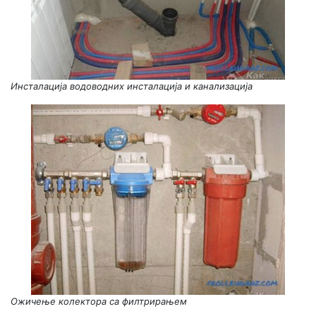
Инсталација водоводних инсталација и канализација
Ожичење колектора са филтрирањем