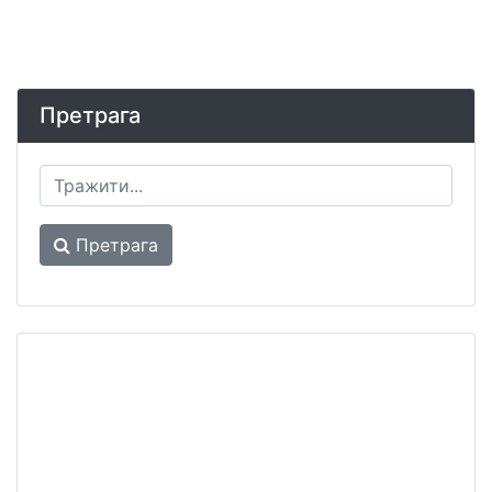
Претрага
Претрага