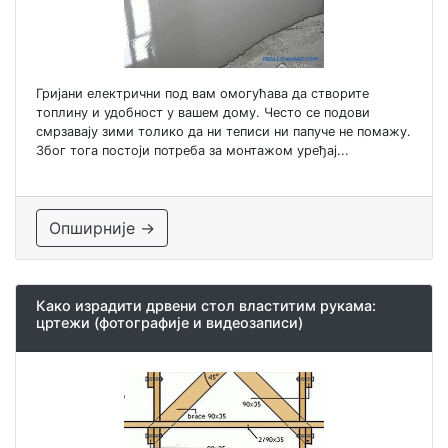
Гријани електрични под вам омогућава да створите
топлину и удобност у вашем дому. Често се подови
смрзавају зими толико да ни теписи ни папуче не помажу.
Због тога постоји потреба за монтажом уређај...
Опширније →
Како израдити дрвени стол властитим рукама:
цртежи (фотографије и видеозаписи)