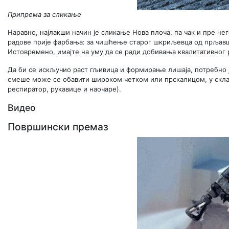
Припрема за сликање
Наравно, најлакши начин је сликање Нова плоча, па чак и пре нег
радове прије фарбања: за чишћење старог шкриљевца од прљавшт
Истовремено, имајте на уму да се ради добивања квалитативног р
Да би се искључио раст гљивица и формирање лишаја, потребн
смеше може се обавити широком четком или прскалицом, у скла
респиратор, рукавице и наочаре).
Видео
Површински премаз