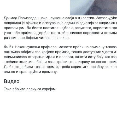
Пример
Произведен након сушења слоја антисептик. Захваљујућ
површина је ојачана и осигурана је одлична адхезија за шкриљац
прскалицом. Да бисте постигли најбоље резултате, користите пре
употребе прајмера, јер без њега, због високе порозности шкри
равномерно бојење читаве површине.
б> б> Након сушења прајмера, можете прећи на примену такозва
пажљиво обојити све крајеве премаза, тешко доступних мјеста и
елиминисало стварање мрља и прелаза, нанети исту боју као за
трећине количине боје и лака троши се на израду основног премаз
Да бисте добили трајни премаз, треба користити посебну акрилн
али не и врло врућем времену.
Видео
Тако обојите плочу са спрејом: