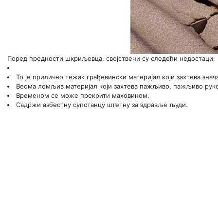
Поред предности шкриљевца, својствени су следећи недостаци:
То је прилично тежак грађевински материјал који захтева знач
Веома ломљив материјал који захтева пажљиво, пажљиво руко
Временом се може прекрити маховином.
Садржи азбестну супстанцу штетну за здравље људи.