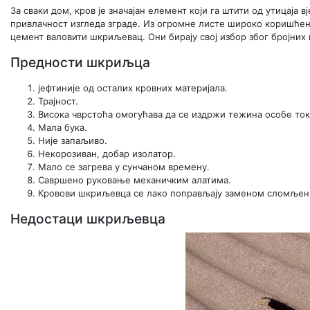
За сваки дом, кров је значајан елемент који га штити од утицаја 
привлачност изгледа зграде. Из огромне листе широко коришћен
цемент валовити шкриљевац. Они бирају свој избор због бројних 
Предности шкриљца
јефтиније од осталих кровних материјала.
Трајност.
Висока чврстоћа омогућава да се издржи тежина особе ток
Мала бука.
Није запаљиво.
Некорозиван, добар изолатор.
Мало се загрева у сунчаном времену.
Савршено руковање механичким алатима.
Кровови шкриљевца се лако поправљају заменом сломљен
Недостаци шкриљевца