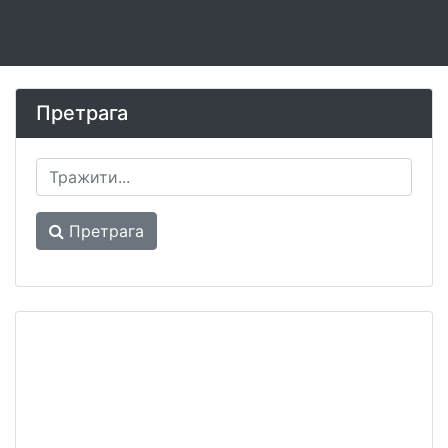
Претрага
Претрага