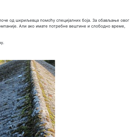
плоче од шкриљевца помоћу специјалних боја. За обављање овог
мпаније. Али ако имате потребне вештине и слободно време,
чу.