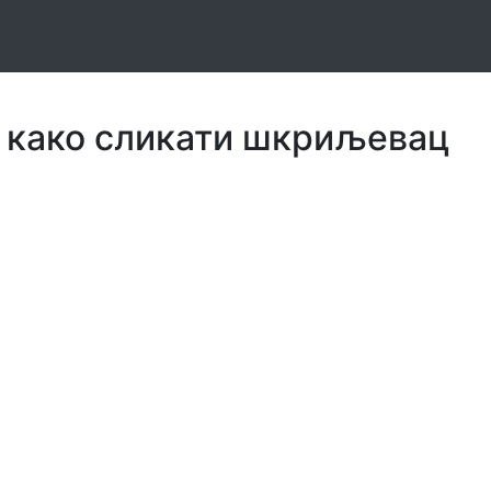
 како сликати шкриљевац