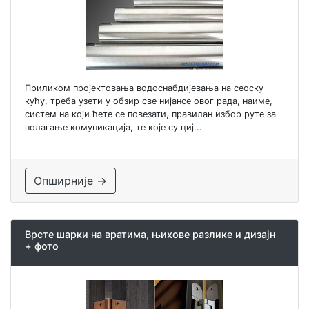
Приликом пројектовања водоснабдијевања на сеоску
кућу, треба узети у обзир све нијансе овог рада, наиме,
систем на који ћете се повезати, правилан избор руте за
полагање комуникација, те које су циј...
Опширније →
Врсте шарки на вратима, њихове разлике и дизајн
+ фото