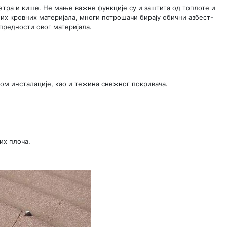
вјетра и кише. Не мање важне функције су и заштита од топлоте и
их кровних материјала, многи потрошачи бирају обични азбест-
предности овог материјала.
ом инсталације, као и тежина снежног покривача.
их плоча.