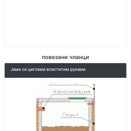
повезани чланци
Јама са циглама властитим рукама