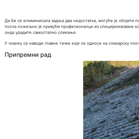
Да би се елиминисала задња два недостатка, могуће је обојити 
посла пожељно је привући професионалце из специјализоване ко
онда урадите самостално сликање.
У чланку се наводе главне тачке које се односе на сликарску пло
Припремни рад