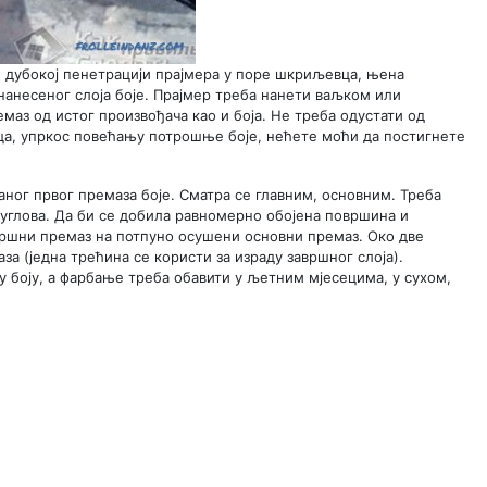
и дубокој пенетрацији прајмера у поре шкриљевца, њена
 нанесеног слоја боје. Прајмер треба нанети ваљком или
маз од истог произвођача као и боја. Не треба одустати од
љца, упркос повећању потрошње боје, нећете моћи да постигнете
ног првог премаза боје. Сматра се главним, основним. Треба
 углова. Да би се добила равномерно обојена површина и
вршни премаз на потпуно осушени основни премаз. Око две
а (једна трећина се користи за израду завршног слоја).
у боју, а фарбање треба обавити у љетним мјесецима, у сухом,