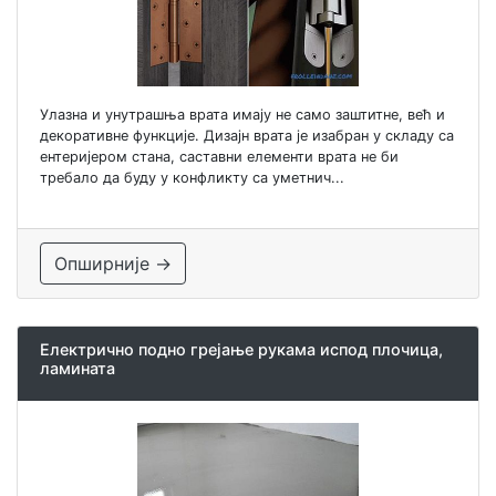
Улазна и унутрашња врата имају не само заштитне, већ и
декоративне функције. Дизајн врата је изабран у складу са
ентеријером стана, саставни елементи врата не би
требало да буду у конфликту са уметнич...
Опширније →
Електрично подно грејање рукама испод плочица,
ламината