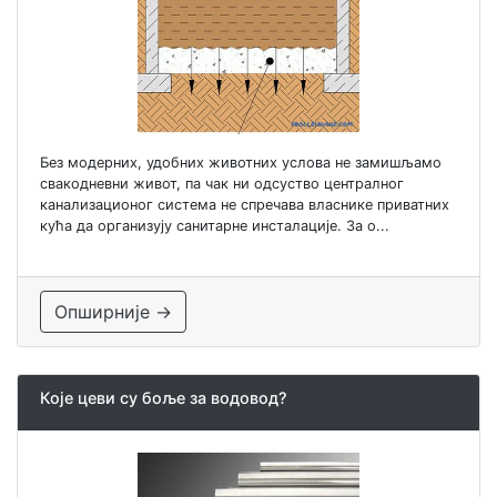
Без модерних, удобних животних услова не замишљамо
свакодневни живот, па чак ни одсуство централног
канализационог система не спречава власнике приватних
кућа да организују санитарне инсталације. За о...
Опширније →
Које цеви су боље за водовод?