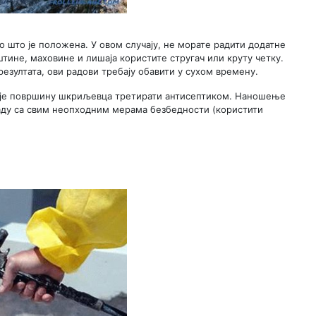
о што је положена. У овом случају, не морате радити додатне
ине, маховине и лишаја користите стругач или круту четку.
езултата, ови радови требају обавити у сухом времену.
о је површину шкриљевца третирати антисептиком. Наношење
ду са свим неопходним мерама безбедности (користити